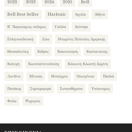
2022
2023
2024
2025
Bell
Bell Best Seller
Harlenic
Αγγλία
Αθήνα
Β΄ Παγκόσμιος πόλεμος
Γαλλία
Διόπτρα
Ελληνοεκδοτική
Ζώα
Ηνωμένες Πολιτείες Αμερικής
Θεσσαλονίκη
Κέδρος
Κακοποίηση
Καστανιώτης
Κατοχή
Κωνσταντινούπολη
Κόκκινη Κλωστή Δεμένη
Λονδίνο
Μίνωας
Μεταίχμιο
Οικογένεια
Παιδιά
Πατάκης
Συμπεριφορά
Συναισθήματα
Υπόκοσμος
Φιλία
Ψυχογιός