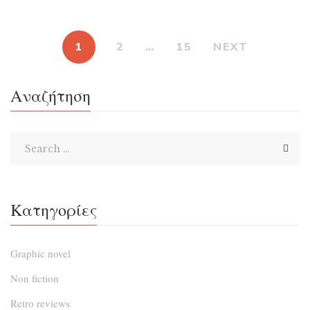
συναντιούνται στους δρόμους της Αθήνας. Γιατί ντε και
σώνει πρέπει να ξέρουμε σε ποιους αναφέρονται οι οδοί
1
2
…
15
NEXT
της πρωτεύουσας; Τι συνέβη στον οδηγό και αποφάσισε
να μεταδίδει γνώσεις; Πώς συνδέεται ένα ατύχημα με
Αναζήτηση
την αλλαγή του χαρακτήρα του;
Κατηγορίες
Graphic novel
Non fiction
Retro reviews