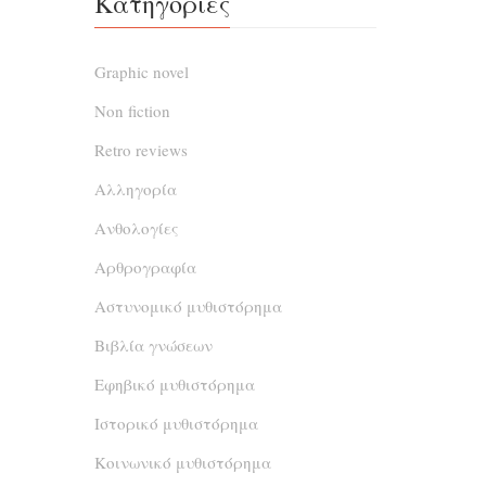
Κατηγορίες
Δύο 
Graphic novel
Παπα
Non fiction
θετικ
κατανο
Retro reviews
στο
Αλληγορία
καλύτερ
Ανθολογίες
«O 
Αρθρογραφία
Αστυνομικό μυθιστόρημα
Μια σ
Βιβλία γνώσεων
κοινωνί
Εφηβικό μυθιστόρημα
ένας 
Ιστορικό μυθιστόρημα
του, τα
γιος το
Κοινωνικό μυθιστόρημα