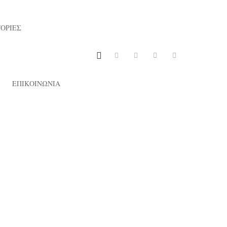
ΟΡΙΕΣ
ς
ΕΠΙΚΟΙΝΩΝΙΑ
λης
31/07/2026
Τα κραγιόνια επιστρέφουν στο
ολείο», της Drew Daywalt & «Το
ό ευχαριστώ», της Δανάης Δάσκα,