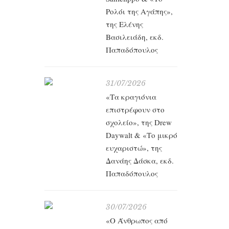
διαπι
Ρολόι της Αγάπης»,
σταλμέν
της Ελένης
πόλεις, 
Βασιλειάδη, εκδ.
Παπαδόπουλος
Α
31/07/2026
Πώς επη
«Τα κραγιόνια
μας χρ
επιστρέφουν στο
συμβούν
σχολείο», της Drew
Καρα
Daywalt & «Το μικρό
ελεύθ
ευχαριστώ», της
Δανάης Δάσκα, εκδ.
ένα σο
Παπαδόπουλος
και άλ
30/07/2026
«O Άνθρωπος από