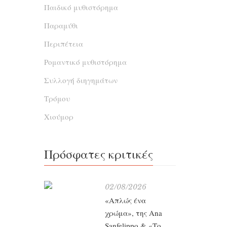
του
Παιδικό μυθιστόρημα
«Τα
ν
Παραμύθι
Περιπέτεια
Ένα 
Ρομαντικό μυθιστόρημα
Συλλογή διηγημάτων
ενδι
ποδόσφα
Τρόμου
κο
Χιούμορ
χορτασ
του πλ
Πρόσφατες κριτικές
«Κρυ
Μια γ
02/08/2026
σύζυ
«Απλώς ένα
κλείσει
χρώμα», της Ana
με 
Sanfelippo & «Το