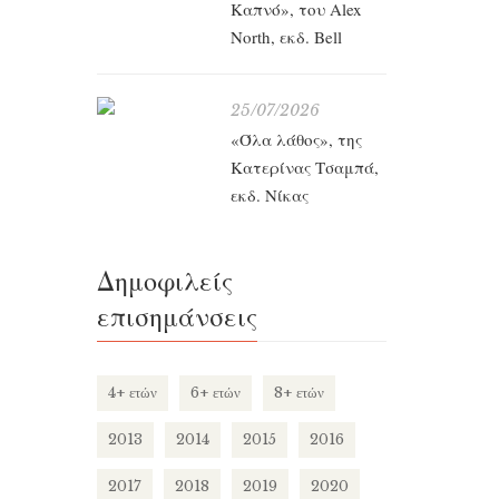
Καπνό», του Alex
North, εκδ. Bell
25/07/2026
«Όλα λάθος», της
Κατερίνας Τσαμπά,
εκδ. Νίκας
Δημοφιλείς
επισημάνσεις
4+ ετών
6+ ετών
8+ ετών
2013
2014
2015
2016
2017
2018
2019
2020