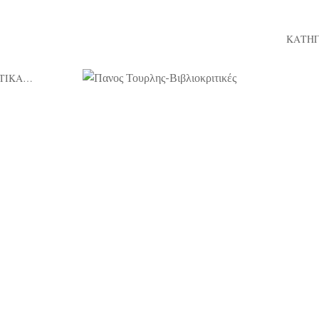
ΚΑΤΗΓ
ΤΙΚΑ…
Πανο
Τουρ
02/08/2026
«Απλώς ένα χρώμα», της Ana
«
felippo & «Το Ρολόι της Αγάπης»,
σχ
της Ελένης Βασιλειάδη, εκδ.
μικρ