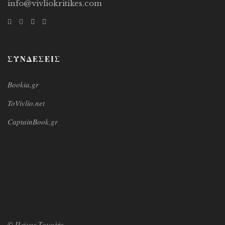
info@vivliokritikes.com
ΣΥΝΔΕΣΕΙΣ
Bookia.gr
ToVivlio.net
CaptainBook.gr
© Πάνος Τουρλής