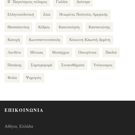
Β΄ Παγκόσμιος πόλεμος
Γαλλία
Διόπτρα
Ελληνοεκδοτική
Ζώα
Ηνωμένες Πολιτείες Αμερικής
Θεσσαλονίκη
Κέδρος
Κακοποίηση
Καστανιώτης
Κατοχή
Κωνσταντινούπολη
Κόκκινη Κλωστή Δεμένη
Λονδίνο
Μίνωας
Μεταίχμιο
Οικογένεια
Παιδιά
Πατάκης
Συμπεριφορά
Συναισθήματα
Υπόκοσμος
Φιλία
Ψυχογιός
ΕΠΙΚΟΙΝΩΝΙΑ
Αθήνα, Ελλάδα