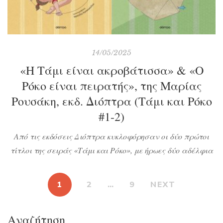
14/05/2025
«Η Τάμι είναι ακροβάτισσα» & «Ο
Ρόκο είναι πειρατής», της Μαρίας
Ρουσάκη, εκδ. Διόπτρα (Τάμι και Ρόκο
#1-2)
Από τις εκδόσεις Διόπτρα κυκλοφόρησαν οι δύο πρώτοι
τίτλοι της σειράς «Τάμι και Ρόκο», με ήρωες δύο αδέλφια
που ζουν διάφορες περιπέτειες με την οικογένειά τους.
Απευθύνονται σε παιδιά από 4 ετών και πάνω και οι
1
2
…
9
NEXT
ιστορίες είναι γραμμένες με χιούμορ και φαντασία. Η
Τάμι και ο Ρόκο είναι δύο μικρά και χαριτωμένα
Αναζήτηση
πλασματάκια που […]