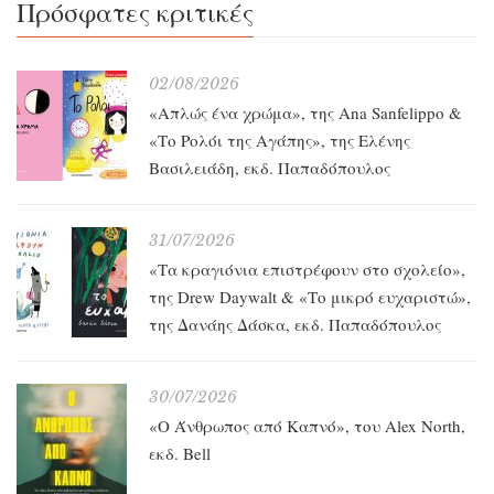
Πρόσφατες κριτικές
02/08/2026
«Απλώς ένα χρώμα», της Ana Sanfelippo &
«Το Ρολόι της Αγάπης», της Ελένης
Βασιλειάδη, εκδ. Παπαδόπουλος
31/07/2026
«Τα κραγιόνια επιστρέφουν στο σχολείο»,
της Drew Daywalt & «Το μικρό ευχαριστώ»,
της Δανάης Δάσκα, εκδ. Παπαδόπουλος
30/07/2026
«O Άνθρωπος από Καπνό», του Alex North,
εκδ. Bell