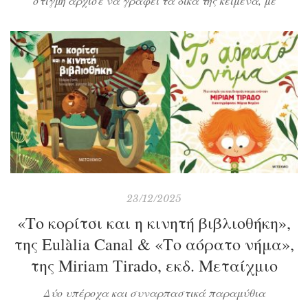
στιγμή άρχισε να γράφει τα δικά της κείμενα, με
αποτέλεσμα τώρα να περιμένει αν θα εγκριθεί το βιβλίο
που έστειλε στον μεγαλύτερο εκδοτικό οίκο της χώρας,
την «Οδό Ονείρων». Θα της απαντήσουν άραγε; Πόσο
σημαντικό είναι να επιβραβεύονται οι κόποι μας και να
πραγματοποιούνται τα όνειρά […]
23/12/2025
«Το κορίτσι και η κινητή βιβλιοθήκη»,
της Eulàlia Canal & «Το αόρατο νήμα»,
της Miriam Tirado, εκδ. Μεταίχμιο
Δύο υπέροχα και συναρπαστικά παραμύθια