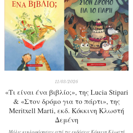
πωλήσεων και τον κάνει να νιώθει ανίκητος. Κάθε πτώμα
και μια νέα, συναρπαστική ιστορία που […]
11/03/2026
«Τι είναι ένα βιβλίο;», της Lucia Stipari
& «Στον δρόμο για το πάρτι», της
Meritxell Marti, εκδ. Κόκκινη Κλωστή
Δεμένη
Μόλις κυκλοφόρησαν από τις εκδόσεις Κόκκινη Κλωστή