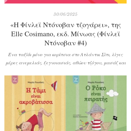
30/06/2025
«Η Φίνλεϊ Ντόνοβαν τζογάρει», της
Elle Cosimano, εκδ. Μίνωας (Φίνλεϊ
Ντόνοβαν #4)
Ένα ταξίδι μόνο για κορίτσια στο Ατλάντικ Σίτι, λίγες
μέρες ανεμελιάς, ξεγνοιασιάς, αθώου τζόγου, μασάζ και
σπα, έρευνας κλεμμένων αυτοκινήτων, εντοπισμού
αιχμαλώτων κι όλα αυτά με σύμπασα την κουστωδία από
τη σειρά μυθιστορημάτων με ηρωίδα τη Φίνλεϊ Ντόνοβαν.
Τι ακριβώς πήγε στραβά στα σχέδιά τους και πότε; Δεν
έχει σημασία, απολαύστε τις νέα περιπέτειες της […]