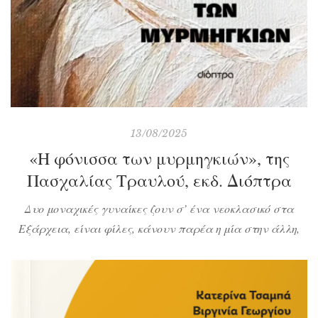
13/08/2025
«Η φόνισσα των μυρμηγκιών», της
Πασχαλίας Τραυλού, εκδ. Διόπτρα
Δυο μοναχικές γυναίκες ζουν σ’ ένα νεοκλασικό στα
Εξάρχεια, είναι φίλες, κάνουν παρέα η μία στην άλλη,
αποτελούν μια διακριτική παρουσία η μία στη ζωή της
άλλης, ώσπου η νεότερη κάνει απόπειρα αυτοκτονίας και
η άλλη προσπαθεί να καταλάβει τι συμβαίνει στην
ευαίσθητη ψυχή της φίλης της. Τα πράγματα γίνονται