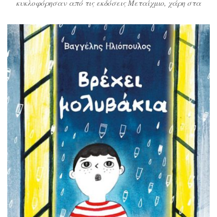
κυκλοφόρησαν από τις εκδόσεις Μεταίχμιο, χάρη στα
οποία τα παιδιά θα κατανοήσουν πόσο σημαντικά είναι
τα βιβλία για την ελευθερία της σκέψης αλλά και τα
νήματα αγάπης που μας δένουν με την οικογένεια και
τους φίλους μας, ακόμη κι αν είμαστε μακριά τους.