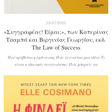
29/07/2025
«Συγγραφέας! Είμαι;», των Κατερίνας
Τσαμπά και Βιργινίας Γεωργίου, εκδ.
The Law of Success
Πού κρύβεται η έμπνευση; Πώς γεννιέται μια ιδέα; Τι
είναι ο ιδανικός αναγνώστης; Πώς μπορείς να
αντιμετωπίσεις όσα σε εμποδίζουν ή σε αποσπούν από το
να γράφεις; Ποιες αφηγηματικές τεχνικές σε εκφράζουν;
Πώς θα εξελιχθούν οι χαρακτήρες σου; Πώς θα επιτύχεις
τις συγκρούσεις και πώς θα σχεδιάσεις την κορύφωση
μιας πλοκής; Πώς μπορούν να σε […]