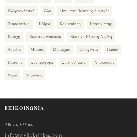
Ελληνοεκδοτική
Ζώα
Ηνωμένες Πολιτείες Αμερικής
Θεσσαλονίκη
Κέδρος
Κακοποίηση
Καστανιώτης
Κατοχή
Κωνσταντινούπολη
Κόκκινη Κλωστή Δεμένη
Λονδίνο
Μίνωας
Μεταίχμιο
Οικογένεια
Παιδιά
Πατάκης
Συμπεριφορά
Συναισθήματα
Υπόκοσμος
Φιλία
Ψυχογιός
ΕΠΙΚΟΙΝΩΝΙΑ
Αθήνα, Ελλάδα
info@vivliokritikes.com