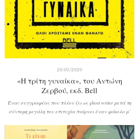
26/05/2026
«Η τρίτη γυναίκα», του Αντώνη
Ζερβού, εκδ. Bell
Ένας συγγραφέας που πλέον ζει ως ghost writer μετά τη
σύντομη μεγάλη του επιτυχία παίρνει έναν φάκελο μ’
ένα απειλητικό σημείωμα και τη φωτογραφία μιας νεκρής
γυναίκας. Έτσι ξεκινάει μια υποχρεωτική μακάβρια
συνεργασία που τον ξαναφέρνει στην πρώτη θέση των