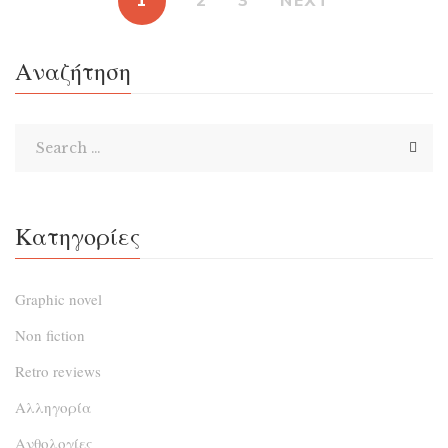
1
2
3
NEXT
που κοστίζουν ακριβά, επιλογές που σε πηγαίνουν
εντελώς αντίθετα απ’ ό,τι ήθελες ή είχες σχεδιάσει,
Αναζήτηση
δυστυχισμένες οικογένειες και κατεστραμμένες
καριέρες, όλα τακτικά τοποθετημένα […]
Κατηγορίες
Graphic novel
Non fiction
Retro reviews
Αλληγορία
Ανθολογίες