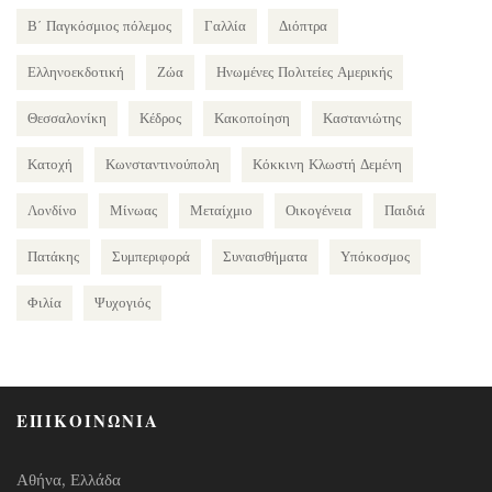
Β΄ Παγκόσμιος πόλεμος
Γαλλία
Διόπτρα
Ελληνοεκδοτική
Ζώα
Ηνωμένες Πολιτείες Αμερικής
Θεσσαλονίκη
Κέδρος
Κακοποίηση
Καστανιώτης
Κατοχή
Κωνσταντινούπολη
Κόκκινη Κλωστή Δεμένη
Λονδίνο
Μίνωας
Μεταίχμιο
Οικογένεια
Παιδιά
Πατάκης
Συμπεριφορά
Συναισθήματα
Υπόκοσμος
Φιλία
Ψυχογιός
ΕΠΙΚΟΙΝΩΝΙΑ
Αθήνα, Ελλάδα