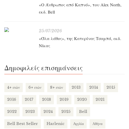
«O Άνθρωπος από Καπνό», του Alex North,
εκδ. Bell
25/07/2026
«Όλα λάθος», της Κατερίνας Τσαμπά, εκδ.
Νίκας
Δημοφιλείς επισημάνσεις
4+ ετών
6+ ετών
8+ ετών
2013
2014
2015
2016
2017
2018
2019
2020
2021
2022
2023
2024
2025
Bell
Bell Best Seller
Harlenic
Αγγλία
Αθήνα