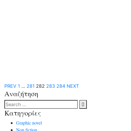
«Ο νόμος των διαδόχων», του
Γιάννη Κωτσοκώστα, εκδ. Πηγή
Αρχές 10ου αιώνα μ. Χ. και ο θρόνος της Ρωμαϊκής
Αυτοκρατορίας χηρεύει, μετά τον αναπάντεχο
θάνατο του Λέοντα Σκλαβιτζή. Σαν ουρανόπεμπτος
όμως άγγελος έρχεται ο στρατηγός Νικηφόρος
Δρυηνός να αναλάβει την αρχηγία του κράτους μέχρι
να ενηλικιωθεί ο διάδοχος Νικηφόρος. Θα καταφέρει
λοιπόν να ανταπεξέλθει στα δύσκολα και σκληρά
καθήκοντα του βασιλιά; Ποιος είναι αυτός […]
PREV
1
…
281
282
283
284
NEXT
Αναζήτηση
Κατηγορίες
Graphic novel
Non fiction