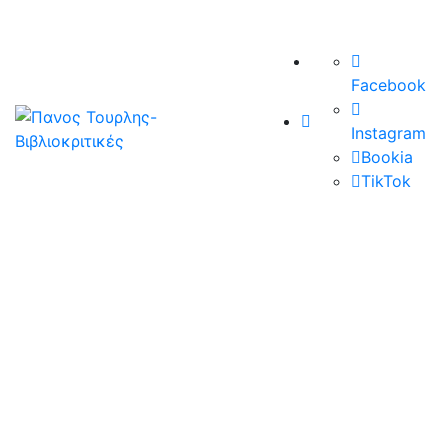
Facebook
Instagram
Bookia
TikTok
29/12/2019
«Χρήσιμοι ηλίθιοι», του Άντυ
Βρόσγος, εκδ. Κύφαντα
Τρία έργα σημαντικής καλλιτεχνικής και όχι μόνο
αξίας κλάπηκαν από την Εθνική Πινακοθήκη λίγες