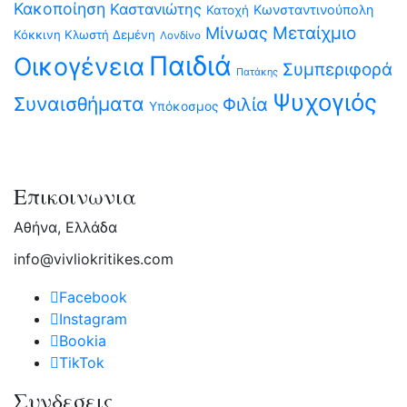
Κακοποίηση
Καστανιώτης
Κωνσταντινούπολη
Κατοχή
Μίνωας
Μεταίχμιο
Κόκκινη Κλωστή Δεμένη
Λονδίνο
Παιδιά
Οικογένεια
Συμπεριφορά
Πατάκης
Ψυχογιός
Συναισθήματα
Φιλία
Υπόκοσμος
Επικοινωνια
Αθήνα, Ελλάδα
info@vivliokritikes.com
Facebook
Instagram
Bookia
TikTok
Συνδεσεις