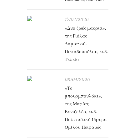
Ένα
μουσεί
17/04/2026
χάσε
«Δυο ζωές μακριά»,
υποψί
της Γιόλας
πα
Δαμιανού-
Παπαδοπούλου, εκδ.
«
Τελεία
Καβα
εκ
03/04/2026
«Το
μπουρμπουλάκι»,
Οι Κατ
της Μαρίας
και 
Βενιζελέα, εκδ.
μυστή
Πολιτιστικό Ίδρυμα
προσπα
Ομίλου Πειραιώς
τις γυ