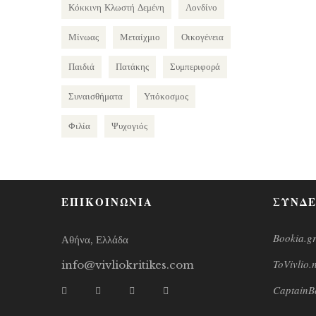
Κόκκινη Κλωστή Δεμένη
Λονδίνο
Μίνωας
Μεταίχμιο
Οικογένεια
Παιδιά
Πατάκης
Συμπεριφορά
Συναισθήματα
Υπόκοσμος
Φιλία
Ψυχογιός
ΕΠΙΚΟΙΝΩΝΙΑ
ΣΥΝΔΕ
Bookia.g
Αθήνα, Ελλάδα
ToVivlio.
info@vivliokritikes.com
CaptainB