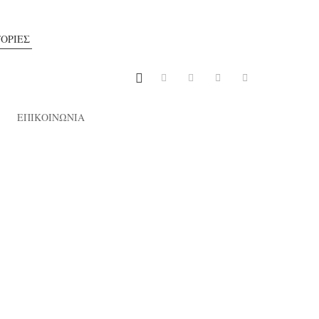
ΟΡΙΕΣ
ΕΠΙΚΟΙΝΩΝΙΑ
02/02/2026
ούπα του Πτολεμαίου-Περιπέτεια
στο Πόρτο Ράφτη», του Κώστα
φόρου, εκδ. Κέδρος (Η παρέα του