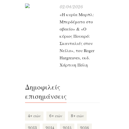
χαμένη
02/04/2026
ακοίμητ
«Η κυρία Μαρπλ:
Μπερδέματα στο
αβαείο» & «Ο
κύριος Πουαρό:
Σκανταλιές στον
Νείλο», του Roger
Hargreaves, εκδ.
Χάρτινη Πόλη
Δημοφιλείς
επισημάνσεις
4+ ετών
6+ ετών
8+ ετών
2013
2014
2015
2016