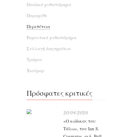
Παιδικό μυθιστόρημα
ή
«Το 
αρχαιο
Παραμύθι
Brow
Περιπέτεια
Ρομαντικό μυθιστόρημα
Ο Ρό
Συλλογή διηγημάτων
συμβολο
Τρόμου
στην Π
Χιούμορ
φιλοξεν
διάλεξ
όμως
Πρόσφατες κριτικές
απο
20/04/2026
Φυλακ
«Ο κώδικας του
Κ
Τάλω», του Ian S.
Cosmatos, εκδ. Bell