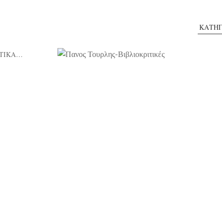
ΚΑΤΗΓ
ΤΙΚΑ…
20/04/2026
 κώδικας του Τάλω», του Ian S.
«Η κ
Cosmatos, εκδ. Bell
Στο
σειρά από δολοφονίες άγνωστων μεταξύ τους