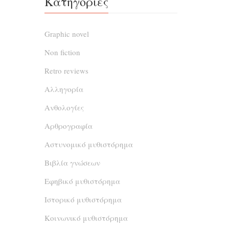
Κατηγορίες
ανθρ
Καμμ
Graphic novel
δρασ
Non fiction
αστυνόμ
ενώνο
Retro reviews
γρίφ
Αλληγορία
Ανθολογίες
«Οδό
Αρθρογραφία
Σ
Αστυνομικό μυθιστόρημα
Βιβλία γνώσεων
Μια 
Εφηβικό μυθιστόρημα
δολο
διάρκ
Ιστορικό μυθιστόρημα
βήμα πρ
Κοινωνικό μυθιστόρημα
Φάληρ