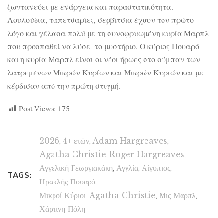
ζωντανεύει με ενάργεια και παραστατικότητα.
Λουλούδια, ταπετσαρίες, σερβίτσια έχουν τον πρώτο
λόγο και γέλασα πολύ με τη συνοφρυωμένη κυρία Μαρπλ
που προσπαθεί να λύσει το μυστήριο. Ο κύριος Πουαρό
και η κυρία Μαρπλ είναι οι νέοι ήρωες στο σύμπαν των
λατρεμένων Μικρών Κυρίων και Μικρών Κυριών και με
κέρδισαν από την πρώτη στιγμή.
Post Views:
175
2026
,
4+ ετών
,
Adam Hargreaves
,
Agatha Christie
,
Roger Hargreaves
,
Αγγελική Γεωργιακάκη
,
Αγγλία
,
Αίγυπτος
,
TAGS:
Ηρακλής Πουαρό
,
Μικροί Κύριοι-Agatha Christie
,
Μις Μαρπλ
,
Χάρτινη Πόλη