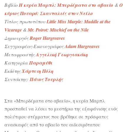
Βιβλίο
Η κυρία Μαρπλ: Μπερδέματα στο αβαείο
&
Ο
κύριος Πουαρό: Σκανταλιές στον Νείλο
Τίτλος πρωτοτύπου
Little Miss Marple: Muddle at the
Vicarage
&
Mr. Poirot: Mischief on the Nile
Δημιουργός
Roger Hargreaves
Συγγραφέας-
Εικονογράφος
Adam Hargreaves
Μεταφραστής
Αγγελική Γεωργιακάκη
Κατηγορία
Παραμύθι
Εκδότης
Χάρτινη Πόλη
Συντάκτης:
Πάνος Τουρλής
Στα «Μπερδέματα στο αβαείο», η κυρία Μαρπλ
προσπαθεί να λύσει το μυστήριο της εξαφάνισης ενός
πολύτιμου στέμματος που βρέθηκε σε πρόσφατες
ανασκαφές από το αβαείο του αιδεσιμότατου