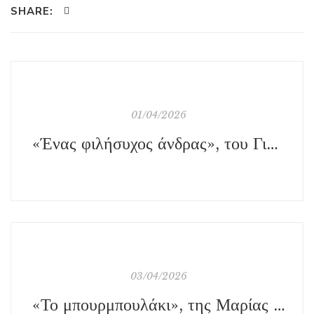
SHARE:
01/04/2026
«Ένας φιλήσυχος άνδρας», του Γιάννη Λαγουδάκη, εκδ. Βακχικόν
03/04/2026
«Το μπουρμπουλάκι», της Μαρίας Βενιζελέα, εκδ. Πολιτιστικό Ίδρυμα Ομίλου Πειραιώς