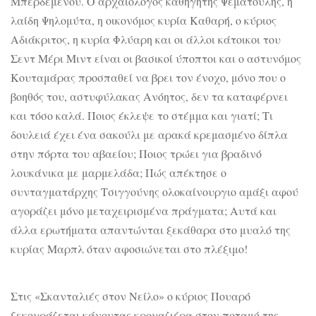
Μπερδεμένου. Ο αρχαιολόγος καθηγητής Ψεματούλης, η
λαίδη Ψηλομύτα, η οικονόμος κυρία Καθαρή, ο κύριος
Αδιάκριτος, η κυρία Φλύαρη και οι άλλοι κάτοικοι του
Σεντ Μέρι Μιντ είναι οι βασικοί ύποπτοι και ο αστυνόμος
Κουταμάρας προσπαθεί να βρει τον ένοχο, μόνο που ο
βοηθός του, αστυφύλακας Ανόητος, δεν τα καταφέρνει
και τόσο καλά. Ποιος έκλεψε το στέμμα και γιατί; Τι
δουλειά έχει ένα σακούλι με αρακά κρεμασμένο δίπλα
στην πόρτα του αβαείου; Ποιος τρώει για βραδινό
λουκάνικα με μαρμελάδα; Πώς απέκτησε ο
συνταγματάρχης Τσιγγούνης ολοκαίνουργιο αμάξι αφού
αγοράζει μόνο μεταχειρισμένα πράγματα; Αυτά και
άλλα ερωτήματα απαντώνται ξεκάθαρα στο μυαλό της
κυρίας Μαρπλ όταν αφοσιώνεται στο πλέξιμο!
Στις «Σκανταλιές στον Νείλο» ο κύριος Πουαρό
ξεκουράζεται κάνοντας κρουαζιέρα στον ποταμό της