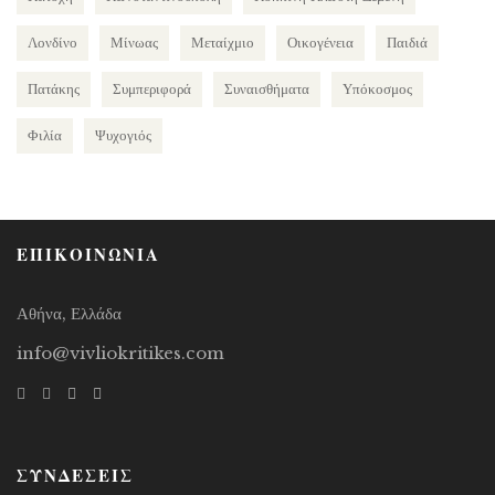
Λονδίνο
Μίνωας
Μεταίχμιο
Οικογένεια
Παιδιά
Πατάκης
Συμπεριφορά
Συναισθήματα
Υπόκοσμος
Φιλία
Ψυχογιός
ΕΠΙΚΟΙΝΩΝΙΑ
Αθήνα, Ελλάδα
info@vivliokritikes.com
ΣΥΝΔΕΣΕΙΣ