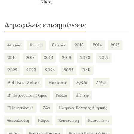
Νίκας
Δημοφιλείς επισημάνσεις
4+ ετών
6+ ετών
8+ ετών
2013
2014
2015
2016
2017
2018
2019
2020
2021
2022
2023
2024
2025
Bell
Bell Best Seller
Harlenic
Αγγλία
Αθήνα
Β΄ Παγκόσμιος πόλεμος
Γαλλία
Διόπτρα
Ελληνοεκδοτική
Ζώα
Ηνωμένες Πολιτείες Αμερικής
Θεσσαλονίκη
Κέδρος
Κακοποίηση
Καστανιώτης
Κατοχή
Κωνσταντινούπολη
Κόκκινη Κλωστή Δεμένη