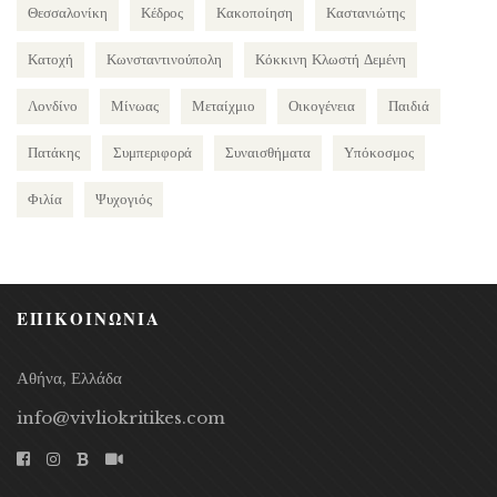
Θεσσαλονίκη
Κέδρος
Κακοποίηση
Καστανιώτης
Κατοχή
Κωνσταντινούπολη
Κόκκινη Κλωστή Δεμένη
Λονδίνο
Μίνωας
Μεταίχμιο
Οικογένεια
Παιδιά
Πατάκης
Συμπεριφορά
Συναισθήματα
Υπόκοσμος
Φιλία
Ψυχογιός
ΕΠΙΚΟΙΝΩΝΙΑ
Αθήνα, Ελλάδα
info@vivliokritikes.com