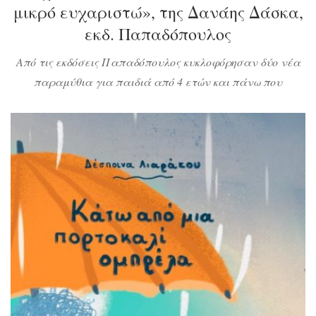
μικρό ευχαριστώ», της Δανάης Δάσκα,
εκδ. Παπαδόπουλος
Από τις εκδόσεις Παπαδόπουλος κυκλοφόρησαν δύο νέα
παραμύθια για παιδιά από 4 ετών και πάνω που
δείχνουν την πιο γλυκιά αναστάτωση που επιφέρει η
πρώτη μέρα στο σχολείο, καθώς και ποιες είναι οι
συνέπειες από τη χρήση των σημαντικότερων πρώτων
ρημάτων που μαθαίνουν οι μικροί αναγνώστες. Ας τα
δούμε αναλυτικά.