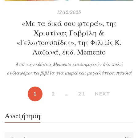
12/12/2025
«Με τα δικά σου φτερά», της
Χριστίνας Γαβρίλη &
«Γελωτοασπίδες», της Φιλιώς Κ.
Λαζανά, εκδ. Memento
Από τις εκδόσεις Memento κυκλοφορούν δύο πολύ
ενδιαφέροντα βιβλία για μικρά και μεγαλύτερα παιδιά
που θα τα βοηθήσουν να αντιμετωπίσουν τον φόβο για το
πρώτο βήμα ανεξαρτησίας από τη μητρική αγκαλιά και να
1
2
…
21
NEXT
κατανοήσουν τον εαυτό τους. Ας τα δούμε αναυλυτικά.
Αναζήτηση