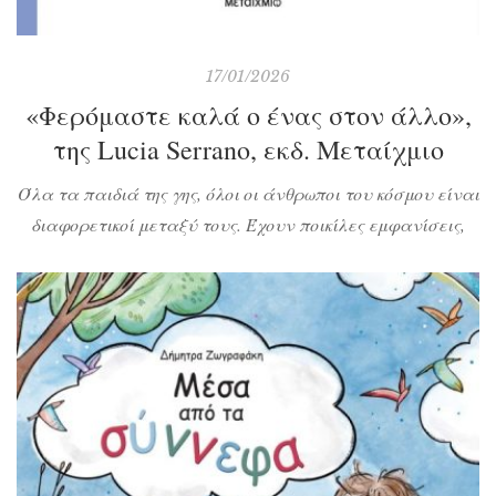
17/01/2026
«Φερόμαστε καλά ο ένας στον άλλο»,
της Lucia Serrano, εκδ. Μεταίχμιο
Όλα τα παιδιά της γης, όλοι οι άνθρωποι του κόσμου είναι
διαφορετικοί μεταξύ τους. Έχουν ποικίλες εμφανίσεις,
διάφορες αντιλήψεις, διαφορετικά ενδιαφέροντα.
Υπάρχει όμως κι ένα κοινό χαρακτηριστικό: σε όλους
αρέσει να τους φέρονται καλά. Ελάτε λοιπόν να
μάθουμε ποιοι είμαστε, πόσο ενδιαφέρουσα είναι η
διαφορετικότητά μας αυτή και κυρίως πώς μπορούμε να
γίνουμε καλοί άνθρωποι, […]