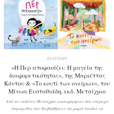
με ιππότες και πειρατές, κάνει παρέα με δεινόσαυρους
αλλά όλοι αυτοί του […]
23/12/2025
«Η Περ αποφασίζει: Η μαγεία της
διαφορετικότητας», της Μαριέττας
Κόντου & «Το κουτί των ονείρων», του
Μίνωα Ευσταθιάδη, εκδ. Μεταίχμιο
Από τις εκδόσεις Μεταίχμιο κυκλοφόρησαν δύο υπέροχα
παραμύθια που θα βοηθήσουν τα μικρά παιδιά να