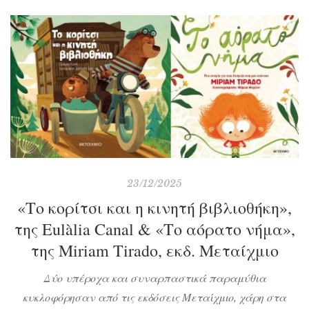
κατανοήσουν τι σημαίνει διαφορετικότητα και πόσο
σημαντική είναι η μαγεία που πηγάζει από τα όνειρά
τους. Ας τα δούμε αναλυτικά.
23/12/2025
«Το κορίτσι και η κινητή βιβλιοθήκη»,
της Eulàlia Canal & «Το αόρατο νήμα»,
της Miriam Tirado, εκδ. Μεταίχμιο
Δύο υπέροχα και συναρπαστικά παραμύθια
κυκλοφόρησαν από τις εκδόσεις Μεταίχμιο, χάρη στα