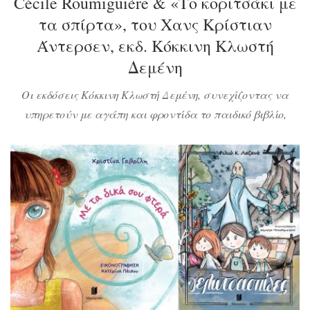
Cécile Roumiguière & «Το κοριτσάκι με
τα σπίρτα», του Χανς Κρίστιαν
Άντερσεν, εκδ. Κόκκινη Κλωστή
Δεμένη
Οι εκδόσεις Κόκκινη Κλωστή Δεμένη, συνεχίζοντας να
υπηρετούν με αγάπη και φροντίδα το παιδικό βιβλίο,
κυκλοφόρησαν δύο νέα μεγάλου σχήματος παιδικά
μυθιστορήματα, με άρτια βιβλιοδεσία, εκπληκτική
εικονογράφηση και συναρπαστικές περιπέτειες.