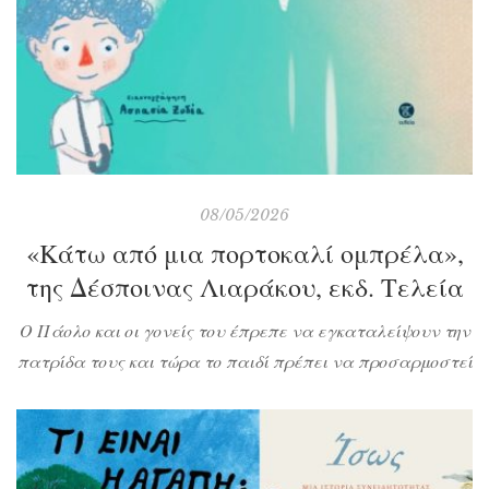
08/05/2026
«Κάτω από μια πορτοκαλί ομπρέλα»,
της Δέσποινας Λιαράκου, εκδ. Τελεία
Ο Πάολο και οι γονείς του έπρεπε να εγκαταλείψουν την
πατρίδα τους και τώρα το παιδί πρέπει να προσαρμοστεί
σε μια καινούργια σχολική κοινότητα. Όταν ο δάσκαλος
ζητά από τους μαθητές του να του φέρουν ένα πολύτιμο
συναισθηματικά γι’ αυτά αντικείμενο, ο Πάολο δεν έχει
τίποτα. Εκτός από μια πορτοκαλί ομπρέλα.