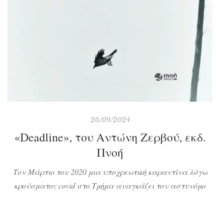
26/09/2024
«Deadline», του Αντώνη Ζερβού, εκδ.
Πνοή
Τον Μάρτιο του 2020 μια υποχρεωτική καραντίνα λόγω
κρούσματος covid στο Τμήμα αναγκάζει τον αστυνόμο
Στάβαρη να κλειστεί με τη σύντροφό του, Πέρσα, στο
διαμέρισμά τους. Πώς θα περάσουν οι μέρες; Μα φυσικά