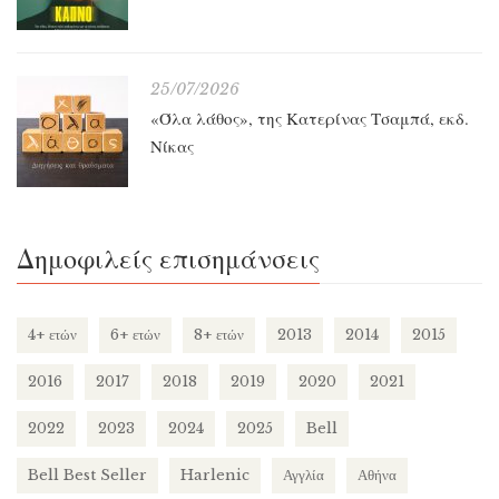
25/07/2026
«Όλα λάθος», της Κατερίνας Τσαμπά, εκδ.
Νίκας
Δημοφιλείς επισημάνσεις
4+ ετών
6+ ετών
8+ ετών
2013
2014
2015
2016
2017
2018
2019
2020
2021
2022
2023
2024
2025
Bell
Bell Best Seller
Harlenic
Αγγλία
Αθήνα