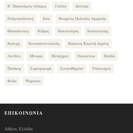
Β΄ Παγκόσμιος πόλεμος
Γαλλία
Διόπτρα
Ελληνοεκδοτική
Ζώα
Ηνωμένες Πολιτείες Αμερικής
Θεσσαλονίκη
Κέδρος
Κακοποίηση
Καστανιώτης
Κατοχή
Κωνσταντινούπολη
Κόκκινη Κλωστή Δεμένη
Λονδίνο
Μίνωας
Μεταίχμιο
Οικογένεια
Παιδιά
Πατάκης
Συμπεριφορά
Συναισθήματα
Υπόκοσμος
Φιλία
Ψυχογιός
ΕΠΙΚΟΙΝΩΝΙΑ
Αθήνα, Ελλάδα