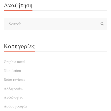
με μια κούτα με τέσσερις ανεξιχνίαστες υποθέσεις,
Αναζήτηση
διεξοδικά σχολιασμένες και καταγεγραμμένες από τον
μέντορά του, αστυνόμο Ταβουλάρη, που όμως δεν
κατάφερε να […]
Κατηγορίες
Graphic novel
Non fiction
Retro reviews
Αλληγορία
Ανθολογίες
Αρθρογραφία