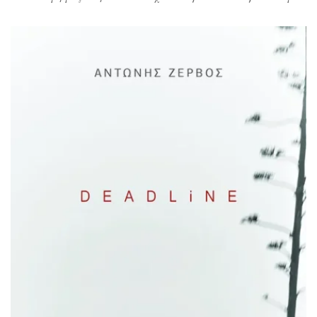
ένα απειλητικό σημείωμα και τη φωτογραφία μιας νεκρής
γυναίκας. Έτσι ξεκινάει μια υποχρεωτική μακάβρια
συνεργασία που τον ξαναφέρνει στην πρώτη θέση των
πωλήσεων και τον κάνει να νιώθει ανίκητος. Κάθε πτώμα
και μια νέα, συναρπαστική ιστορία που […]