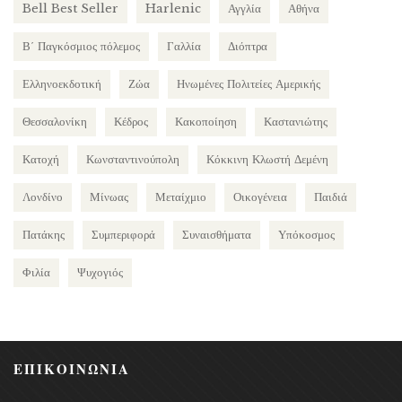
Bell Best Seller
Harlenic
Αγγλία
Αθήνα
Β΄ Παγκόσμιος πόλεμος
Γαλλία
Διόπτρα
Ελληνοεκδοτική
Ζώα
Ηνωμένες Πολιτείες Αμερικής
Θεσσαλονίκη
Κέδρος
Κακοποίηση
Καστανιώτης
Κατοχή
Κωνσταντινούπολη
Κόκκινη Κλωστή Δεμένη
Λονδίνο
Μίνωας
Μεταίχμιο
Οικογένεια
Παιδιά
Πατάκης
Συμπεριφορά
Συναισθήματα
Υπόκοσμος
Φιλία
Ψυχογιός
ΕΠΙΚΟΙΝΩΝΙΑ