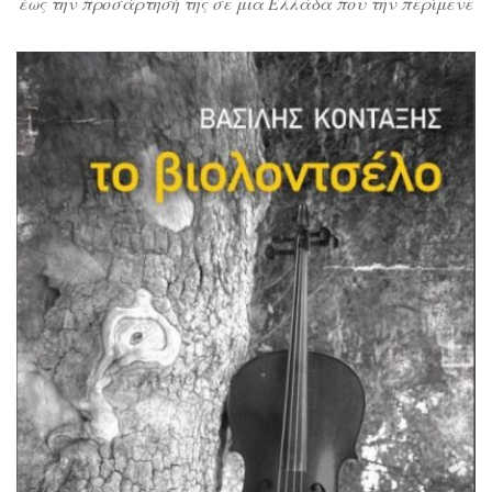
έως την προσάρτησή της σε μια Ελλάδα που την περίμενε
μάνα και αποδείχθηκε μητριά, όπως γράφει
χαρακτηριστικά ο συγγραφέας. Ειλικρινά δεν ξέρω τι να
πρωτογράψω και τι να πρωτοσχολιάσω. Πρώτα πρώτα οι
χαρακτήρες είναι καταπληκτικοί: ολοκληρωμένοι,
αναπτύσσονται και εξελίσσονται μαζί με την πόλη τους,
ξεκάθαρα καλοί και […]