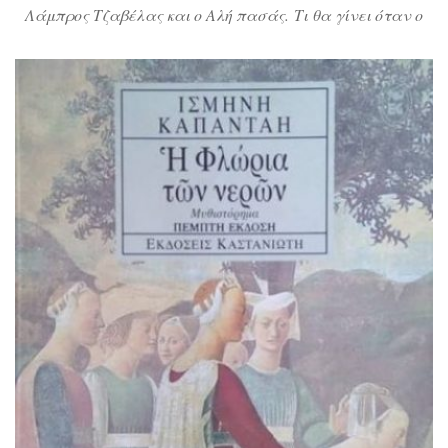
Λάμπρος Τζαβέλας και ο Αλή πασάς. Τι θα γίνει όταν ο
δεύτερος βάζει τον πρώτο να διαλέξει ανάμεσα στο γιο
του και στην πατρίδα του; Οι Σουλιώτες και ο Αλή Πασάς,
μια ιστορία θάρρους και πατριωτισμού. Η σειρά «Μικρές
ελληνικές ιστορίες» απευθύνεται σε παιδιά προσχολικής
και πρωτοσχολικής ηλικίας. Τα […]