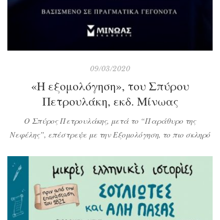
09/03/2020
«Η εξομολόγηση», του Σπύρου
Πετρουλάκη, εκδ. Μίνωας
Ο Σπύρος Πετρουλάκης, μετά το “Παράθυρο της
Νεφέλης”, επέστρεψε με την Εξομολόγηση, το πιο σκληρό
κοινωνικό μυθιστόρημα που έχω διαβάσει ως τώρα. Η
Ελένη, ως άλλη οσία, τραβά του λιναριού τα πάθη από
μια σκληρή, μητριαρχική θετή οικογένεια, που εν συνόλω
ίσως φανούν υπερβολικά και πολλά μαζεμένα για έναν
άνθρωπο, όμως αυτή ακριβώς η περιπέτεια, […]