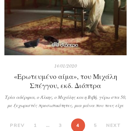
14/01/2020
«Ερωτευμένο αίμα», του Μιχάλη
Σπέγγου, εκδ. Διόπτρα
Τρία αδέρφια, ο Άλκης, ο Μιχάλης και η Βιβή, γύρω στα 50,
με ξεχωριστές προσωπικότητες, μια μάνα που τους είχε
εγκαταλείψει στα χέρια του παππού τους κι έναν
πατέρα που πέθανε πριν γεννηθεί ο τελευταίος,
PREV
1
…
3
4
5
NEXT
γνωρίζουν κάποια πράγματα για το παρελθόν τους, τα