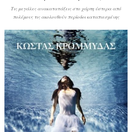
Τις μεγάλες ανακατατάξεις στο χάρτη ύστερα από
πολέμους τις ακολουθούν περίοδοι καταπιεσμένης
ηρεμίας και ελάσσονες συγκρούσεις, που έχουν ωστόσο
σαν επακόλουθο να χάνεται εντελώς όποιο αίσθημα
ασφάλειας υπήρχε στην κοινωνία. Έρχεται τότε η ώρα
των αρπακτικών, των τσακαλόλυκων, η ώρα όπου το μόνο
που μετράει είναι το “έχω”. Δέκατος έκτος αιώνας.
Βαλκάνια. Ήπειρος. Η Αγνή, […]