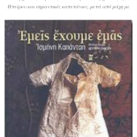
Ηπείρου και σημαντικός καπετάνιος, μετά από μάχη με
πειρατές απελευθερώνει τους αιχμαλώτους και κρατάει
για τον εαυτό του την όμορφη τσιγγάνα Φλώρια, μια
γυναίκα που δε γίνεται δεκτή στο σπιτικό του, με
μπροστάρισσα την παραμάνα Ευσέβεια, ενώ τα
αισθήματα της άτυχης γυναίκας για τον σωτήρα της
γιγαντώνονται. Τα πράγματα […]