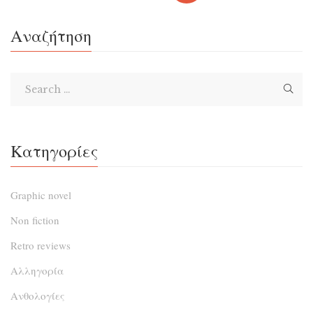
πάντα όμως θα ανατραπούν όταν η Βιβή εκμεταλλευτεί
Αναζήτηση
μια δημοσιογραφική αποστολή στα […]
Κατηγορίες
Graphic novel
Non fiction
Retro reviews
Αλληγορία
Ανθολογίες