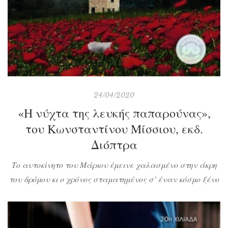
24/04/2020
«Η νύχτα της λευκής παπαρούνας»,
του Κωνσταντίνου Μίσσιου, εκδ.
Διόπτρα
Το αυτοκίνητο του Μάριου έμεινε χαλασμένο στην άκρη
του δρόμου κι ο χρόνος σταματημένος σ’ έναν κόσμο ξένο
κι απόμακρο. Εχθρικό. Το πανδοχείο του χωριού φάνηκε
να είναι η λύση. Για λίγο… Γιατί οι μακάβριες ιστορίες
δεν ξεχάστηκαν ποτέ σ’ αυτό το χωριό… δεν σταμάτησαν