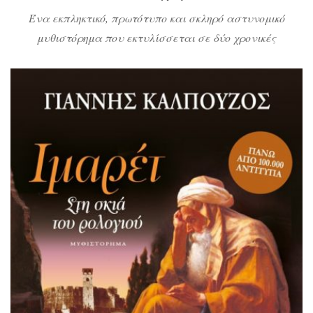
Ένα εκπληκτικό, πρωτότυπο και σκληρό αστυνομικό
μυθιστόρημα που εκτυλίσσεται σε δύο χρονικές
περιόδους: στην Πρέβεζα του 18ου και 19ου αιώνα (την
εποχή της κυριαρχίας του Αλή Πασά) και στο σήμερα.
Κυριολεκτικά το ρούφηξα και δεν μπορούσα να το αφήσω
από τα χέρια μου. Από τη μια η υπερφυσική και ρομαντική
ιστορία του τότε και από […]