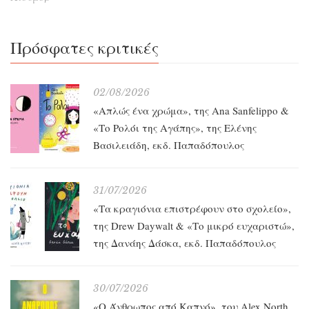
Πρόσφατες κριτικές
02/08/2026
«Απλώς ένα χρώμα», της Ana Sanfelippo &
«Το Ρολόι της Αγάπης», της Ελένης
Βασιλειάδη, εκδ. Παπαδόπουλος
31/07/2026
«Τα κραγιόνια επιστρέφουν στο σχολείο»,
της Drew Daywalt & «Το μικρό ευχαριστώ»,
της Δανάης Δάσκα, εκδ. Παπαδόπουλος
30/07/2026
«O Άνθρωπος από Καπνό», του Alex North,