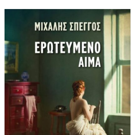
κρατά στα χέρια του και εξαφανίζεται μαζί του ενώ
ένας άντρας τους παρακολουθεί στενά. Λίγο καιρό μετά
μια μυστηριώδης φωτιά καίει το σπίτι και αφαιρεί τη ζωή
τριών ανθρώπων. Χρόνια μετά οι επιζήσαντες
πρωταγωνιστές εκείνου του […]