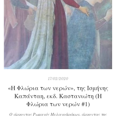
17/02/2020
«Η Φλώρια των νερών», της Ισμήνης
Καπάνταη, εκδ. Καστανιώτη (Η
Φλώρια των νερών #1)
Ο άρχοντας Ρωμανός Μελανοδράκων, άρχοντας της