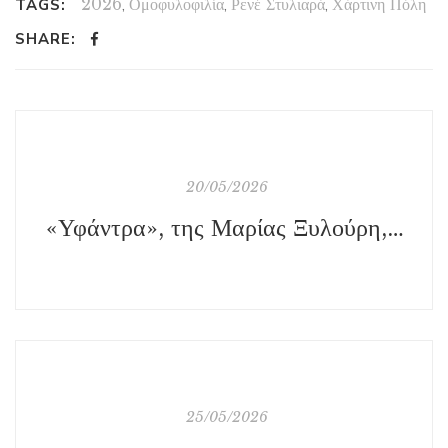
2026
,
Ομοφυλοφιλία
,
Ρενέ Στυλιαρά
,
Χάρτινη Πόλη
TAGS:
SHARE:
20/05/2026
«Υφάντρα», της Μαρίας Ξυλούρη, εκδ. Μεταίχμιο
25/05/2026