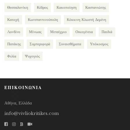
Θεσσαλονίκη
Κέδρος
Κακοποίηση
Καστανιώτης
Κατοχή
Κωνσταντινούπολη
Κόκκινη Κλωστή Δεμένη
Λονδίνο
Μίνωας
Μεταίχμιο
Οικογένεια
Παιδιά
Πατάκης
Συμπεριφορά
Συναισθήματα
Υπόκοσμος
Φιλία
Ψυχογιός
ΕΠΙΚΟΙΝΩΝΙΑ
Αθήνα, Ελλάδα
info@vivliokritikes.com