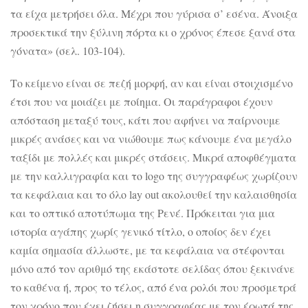
τα είχα μετρήσει όλα. Μέχρι που γύρισα σ’ εσένα. Άνοιξα
προσεκτικά την ξύλινη πόρτα κι ο χρόνος έπεσε ξανά στα
γόνατα» (σελ. 103-104).
Το κείμενο είναι σε πεζή μορφή, αν και είναι στοιχισμένο
έτσι που να μοιάζει με ποίημα. Οι παράγραφοι έχουν
απόσταση μεταξύ τους, κάτι που αφήνει να παίρνουμε
μικρές ανάσες και να νιώθουμε πως κάνουμε ένα μεγάλο
ταξίδι με πολλές και μικρές στάσεις. Μικρά αποφθέγματα
με την καλλιγραφία και το logo της συγγραφέως χωρίζουν
τα κεφάλαια και το όλο lay out ακολουθεί την καλαισθησία
και το οπτικό αποτύπωμα της Ρενέ. Πρόκειται για μια
ιστορία αγάπης χωρίς γενικό τίτλο, ο οποίος δεν έχει
καμία σημασία άλλωστε, με τα κεφάλαια να στέφονται
μόνο από τον αριθμό της εκάστοτε σελίδας όπου ξεκινάνε
το καθένα ή, προς το τέλος, από ένα ρολόι που προσμετρά
τον χρόνο που έχει ζήσει η συγγραφέας με τον έρωτά της.