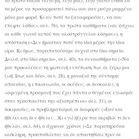
το πρώτο ταξίδι «λίγο μη, λίγο μαζί, λίγο γιατί» («Ήθελα
το μέρος να προσαρμοστεί πάνω σου σαν ρούχο ραμμένο
μόνο μια φορά. Κι αν ποτέ το ξαναφορούσες, να σου
έπεφτε λάθος», σελ. 76), τα πρώτα αισθήματα («σε ψάχνω
σε κάθε γωνιά αυτού του ολοστρόγγυλου κόσμου»), η
απόσταση («Δεν ήμασταν ποτέ στο ίδιο μέρος την ίδια
ώρα. Κι όμως, παραπατούσαμε συχνά στο ίδιο σημείο.
Δειλά, στο ίδιο σημείο», σελ. 40), τα συναισθήματα («Να
μου προκαλέσεις τη φωτεινή εντύπωση πως σε ξέρω μια
ζωή. Ίσως και δύο», σελ. 28), η μοναξιά της σύντομης
απουσίας, η επικοινωνία, οι σκέψεις, οι δυσκολίες, η
«σφιγμένη προσμονή που έχει πάντα ο θιγμένος εγωισμός
όταν προσποιείται την αξιοπρέπεια» σελ. 51), οι
δοκιμασίες, οι προβληματισμοί, οι διαφορές («Εσύ και
ήθελες και δεν ήθελες…Κι εγώ ήξερα πια ακριβώς τι δεν
ήθελα», σελ. 64), ο άχρονος χρόνος («Σε παρατηρούσα
ολόκληρη, προσπαθώντας να σε αποστηθίσω πριν σε