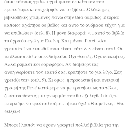
όπου κάποιος γράφει γράμματα σε κάποιον που
ερωτεύτηκε κι επιχείρησε να το ζήσει…Ολόκληρες
βιβλιοθήκες χτισμένες πάνω στην ίδια ακριβώς ιστορία:
κάποιος αγάπησε σε βάθος και αυτό το ονόμασε τέχνη για
να επιβιώσει» (σελ. 8). Η μόνη διαφορά: «…αυτό το βιβλίο
το έγραψα εγώ για Εκείνη. Και μόνο». Γιατί: «Αν
χρειαστεί να ειπωθεί ποια είναι, τότε δεν είναι αυτά. Οι
υπόλοιποι είστε οι ενδιάμεσοι. Όχι θεατές. Όχι ιδιοκτήτες.
Αλλά ρομαντικοί δορυφόροι. Αν διαβάζοντας
αναγνωρίσετε τον εαυτό σας, κρατήστε το για λίγο. Σας
χρειάζεται» (σελ. 9). Κι όμως, η προσωπική και ονειρική
γραφή της Ρενέ κατάφερε να με κρατήσει ως το τέλος,
ζωντανεύοντας μια γνωριμία που θα εξελιχθεί σε ό,τι
μπορούμε να φανταστούμε… ή και όχι! «-Θα μείνεις; -Θα
δείξει»!
Μπορεί λοιπόν να έχουν γραφτεί πολλά βιβλία για την