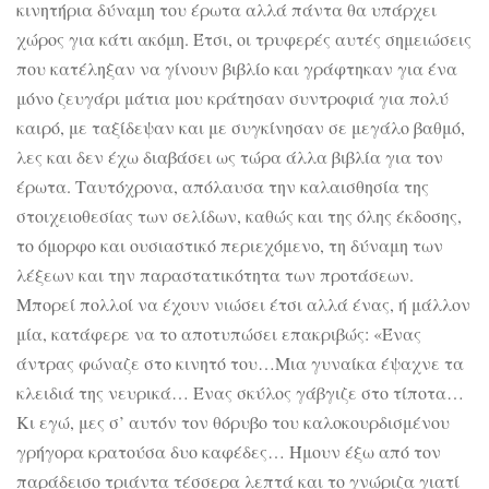
κινητήρια δύναμη του έρωτα αλλά πάντα θα υπάρχει
χώρος για κάτι ακόμη. Έτσι, οι τρυφερές αυτές σημειώσεις
που κατέληξαν να γίνουν βιβλίο και γράφτηκαν για ένα
μόνο ζευγάρι μάτια μου κράτησαν συντροφιά για πολύ
καιρό, με ταξίδεψαν και με συγκίνησαν σε μεγάλο βαθμό,
λες και δεν έχω διαβάσει ως τώρα άλλα βιβλία για τον
έρωτα. Ταυτόχρονα, απόλαυσα την καλαισθησία της
στοιχειοθεσίας των σελίδων, καθώς και της όλης έκδοσης,
το όμορφο και ουσιαστικό περιεχόμενο, τη δύναμη των
λέξεων και την παραστατικότητα των προτάσεων.
Μπορεί πολλοί να έχουν νιώσει έτσι αλλά ένας, ή μάλλον
μία, κατάφερε να το αποτυπώσει επακριβώς: «Ένας
άντρας φώναζε στο κινητό του…Μια γυναίκα έψαχνε τα
κλειδιά της νευρικά… Ένας σκύλος γάβγιζε στο τίποτα…
Κι εγώ, μες σ’ αυτόν τον θόρυβο του καλοκουρδισμένου
γρήγορα κρατούσα δυο καφέδες… Ήμουν έξω από τον
παράδεισο τριάντα τέσσερα λεπτά και το γνώριζα γιατί