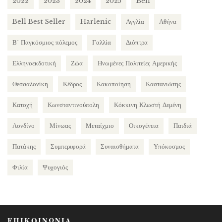
2022
2023
2024
2025
Bell
Bell Best Seller
Harlenic
Αγγλία
Αθήνα
Β΄ Παγκόσμιος πόλεμος
Γαλλία
Διόπτρα
Ελληνοεκδοτική
Ζώα
Ηνωμένες Πολιτείες Αμερικής
Θεσσαλονίκη
Κέδρος
Κακοποίηση
Καστανιώτης
Κατοχή
Κωνσταντινούπολη
Κόκκινη Κλωστή Δεμένη
Λονδίνο
Μίνωας
Μεταίχμιο
Οικογένεια
Παιδιά
Πατάκης
Συμπεριφορά
Συναισθήματα
Υπόκοσμος
Φιλία
Ψυχογιός
ΕΠΙΚΟΙΝΩΝΙΑ