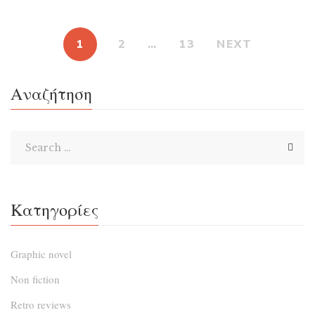
προσπαθεί να πείσει τη φίλη της, νταντά και συνέταιρο
(στο έγκλημα) Βέρο Ρουίζ να επιστρέψουν στο Ατλάντικ
1
2
…
13
NEXT
Σίτι και να κανονίσουν μαζί τις εκκρεμότητες της Βέρο
απέναντι σε τοκογλύφους, μια πράξη απελπισίας που
Αναζήτηση
της εξομολογήθηκε στο προηγούμενο βιβλίο για να […]
Κατηγορίες
Graphic novel
Non fiction
Retro reviews