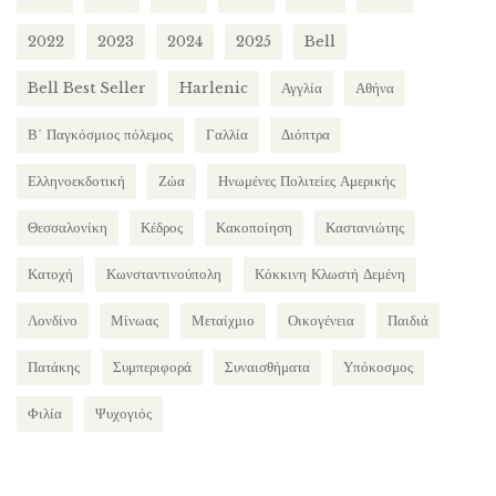
2022
2023
2024
2025
Bell
Bell Best Seller
Harlenic
Αγγλία
Αθήνα
Β΄ Παγκόσμιος πόλεμος
Γαλλία
Διόπτρα
Ελληνοεκδοτική
Ζώα
Ηνωμένες Πολιτείες Αμερικής
Θεσσαλονίκη
Κέδρος
Κακοποίηση
Καστανιώτης
Κατοχή
Κωνσταντινούπολη
Κόκκινη Κλωστή Δεμένη
Λονδίνο
Μίνωας
Μεταίχμιο
Οικογένεια
Παιδιά
Πατάκης
Συμπεριφορά
Συναισθήματα
Υπόκοσμος
Φιλία
Ψυχογιός