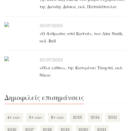
της Δανάης Δάσκα, εκδ. Παπαδόπουλος
30/07/2026
«O Άνθρωπος από Καπνό», του Alex North,
εκδ. Bell
25/07/2026
«Όλα λάθος», της Κατερίνας Τσαμπά, εκδ.
Νίκας
Δημοφιλείς επισημάνσεις
4+ ετών
6+ ετών
8+ ετών
2013
2014
2015
2016
2017
2018
2019
2020
2021