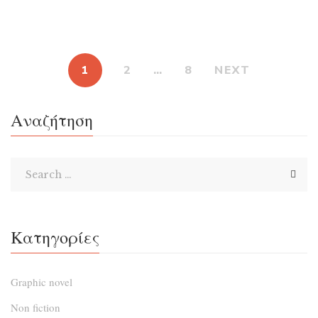
Ένα νεαρό έγχρωμο παιδί νιώθει μπερδεμένο στη σχέση
του κι αποφασίζει να χωρίσει με την κοπέλα του.
Ταυτόχρονα ένα συνομήλικό του αγόρι προσπαθεί να
ανακαλύψει την ερωτική του ταυτότητα. ΓνωρίζονταΑι
1
2
…
8
NEXT
μέσω μιας εφαρμογής κι από την αρχή η χημεία μεταξύ
τους χτυπάει κόκκινο. Μόνο που η αλήθεια είναι καλά
Αναζήτηση
κρυμμένη κι όταν έρθει στο φως […]
Κατηγορίες
Graphic novel
Non fiction