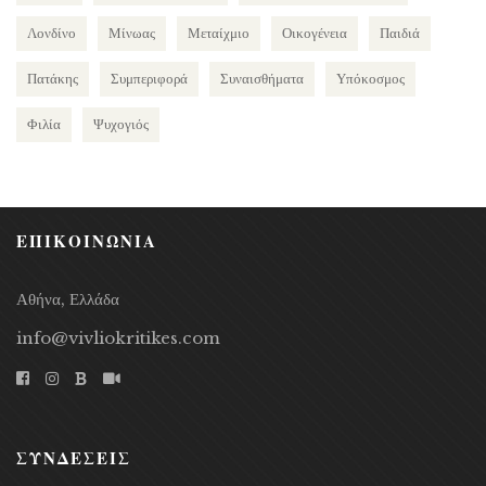
Λονδίνο
Μίνωας
Μεταίχμιο
Οικογένεια
Παιδιά
Πατάκης
Συμπεριφορά
Συναισθήματα
Υπόκοσμος
Φιλία
Ψυχογιός
ΕΠΙΚΟΙΝΩΝΙΑ
Αθήνα, Ελλάδα
info@vivliokritikes.com
ΣΥΝΔΕΣΕΙΣ