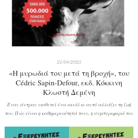
21/04/2025
«Η μυρωδιά του μετά τη βροχή», του
Cédric Sapin-Defour, εκδ. Κόκκινη
Κλωστή Δεμένη
Ένας άντρας υιοθετεί ένα σκυλί κι αυτό αλλάζει τη ζωή
του. Πώς είναι η καθημερινότητά τους, η συμπεριφορά του
ζώου απέναντί του και ο χαρακτήρας του, πώς βοηθάει το
αφεντικό του ψυχολογικά, τι συμβαίνει όσο μεγαλώνει