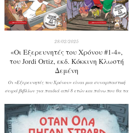
28/02/2025
«Οι Εξερευνητές του Χρόνου #1-4»,
του Jordi Ortiz, εκδ. Κόκκινη Κλωστή
Δεμένη
Οι «Εξερευνητές του Χρόνου» είναι μια συναρπαστική
σειρά βιβλίων για παιδιά από 8 ετών και πάνω που θα τα
βοηθήσει να αγαπήσουν την Ιστορία. Τέσσερα παιδιά κι
ένας ορνιθόσαυρος ταξιδεύουν σε σημαντικές εποχές της
αρχαιότητας και ζουν συναρπαστικές στιγμές γεμάτες
κίνδυνο και γνώσεις.