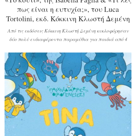
πως είναι η ευτυχία;», του Luca
Tortolini, εκδ. Κόκκινη Κλωστή Δεμένη
Από τις εκδόσεις Κόκκινη Κλωστή Δεμένη κυκλοφόρησαν
δύο πολύ ενδιαφέροντα παραμύθια για παιδιά από 4
ετών και πάνω που θα τα βοηθήσουν να κατανοήσουν με
εύληπτο τρόπο πόσο σημαντική είναι η φιλία και πόσο
περίπλοκη έννοια με πολλές και διαφορετικές ερμηνείες
είναι η ευτυχία. Ελάτε να διαβάσουμε!