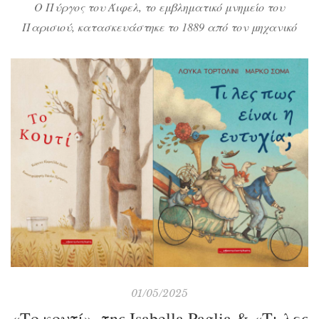
Ο Πύργος του Άιφελ, το εμβληματικό μνημείο του
Παρισιού, κατασκευάστηκε το 1889 από τον μηχανικό
Γουστάβο Άιφελ κι έχει ύψος πάνω από 300 μέτρα. Πώς
και γιατί φτιάχτηκε; Γιατί έγινε αναπόσπαστο κομμάτι
της παριζιάνικης ζωής; Ποιους ενέπνευσε και πώς
αποτυπώθηκε σε διάφορες καλλιτεχνικές και πολιτιστικές
εκφάνσεις;
01/05/2025
«Το κουτί», της Isabella Paglia & «Τι λες