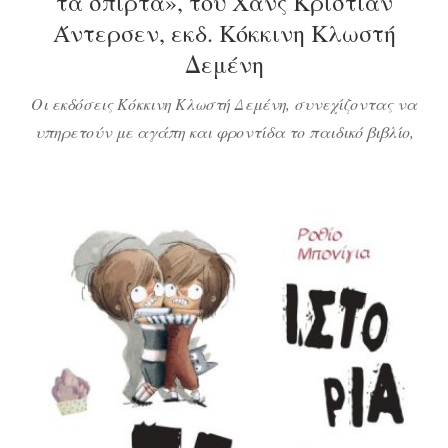
τα σπίρτα», του Χανς Κρίστιαν
Άντερσεν, εκδ. Κόκκινη Κλωστή
Δεμένη
Οι εκδόσεις Κόκκινη Κλωστή Δεμένη, συνεχίζοντας να
υπηρετούν με αγάπη και φροντίδα το παιδικό βιβλίο,
κυκλοφόρησαν δύο νέα μεγάλου σχήματος παιδικά
μυθιστορήματα, με άρτια βιβλιοδεσία, εκπληκτική
εικονογράφηση και συναρπαστικές περιπέτειες.