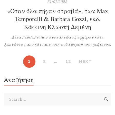
31/01/2025
«Όταν όλα πήγαν στραβά», των Max
Temporelli & Barbara Gozzi, εκδ.
Κόκκινη Κλωστή Δεμένη
Δέκα πρόσωπα που ανακάλυψαν ή εφηύραν κάτι,
ξεκινώντας από κάτι που τους ενδιέφερε ή τους γοήτευσε.
Δέκα ιδιαίτερες προσωπικότητες που έχουν κρατήσει ένα
πολύτιμο μυστικό και αυτό θα το φανερώσουν στους
1
2
…
12
NEXT
μικρούς αναγνώστες του βιβλίου. Τόμας Έντισον,
Γουλιέλμος Μαρκόνι, Μαργαρίτα Στάιφ, Τσαρλς
Αναζήτηση
Γκούντγιαρ και άλλοι μας καλωσορίζουν στη ζωή τους,
μας χαρίζουν σοφά και διάσημα […]