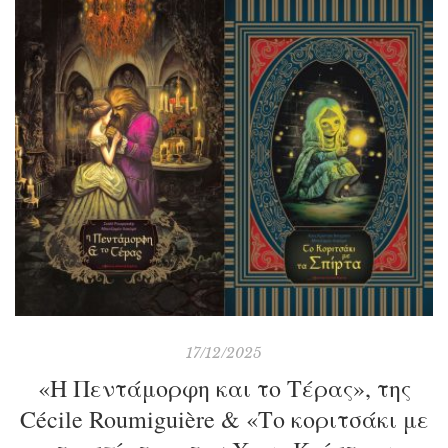
δέχεται την απάντησή της. Είναι όμως πάντα χρήσιμες οι
συμβουλές της; Και ποιος κρύβεται πίσω από αυτό το
ψευδώνυμο;
17/12/2025
«Η Πεντάμορφη και το Τέρας», της
Cécile Roumiguière & «Το κοριτσάκι με