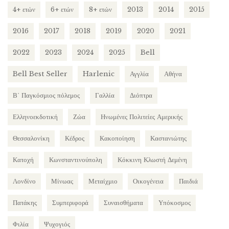
4+ ετών
6+ ετών
8+ ετών
2013
2014
2015
2016
2017
2018
2019
2020
2021
2022
2023
2024
2025
Bell
Bell Best Seller
Harlenic
Αγγλία
Αθήνα
Β΄ Παγκόσμιος πόλεμος
Γαλλία
Διόπτρα
Ελληνοεκδοτική
Ζώα
Ηνωμένες Πολιτείες Αμερικής
Θεσσαλονίκη
Κέδρος
Κακοποίηση
Καστανιώτης
Κατοχή
Κωνσταντινούπολη
Κόκκινη Κλωστή Δεμένη
Λονδίνο
Μίνωας
Μεταίχμιο
Οικογένεια
Παιδιά
Πατάκης
Συμπεριφορά
Συναισθήματα
Υπόκοσμος
Φιλία
Ψυχογιός