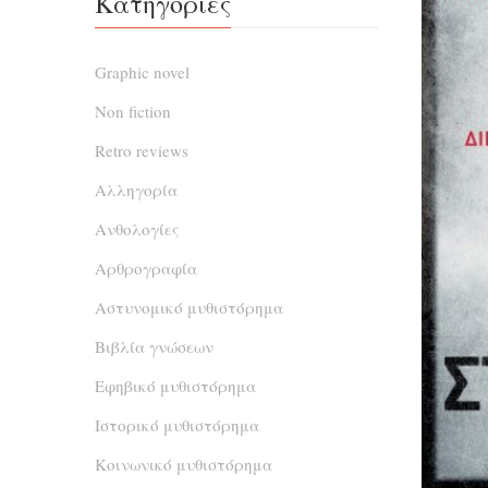
Κατηγορίες
Graphic novel
Non fiction
Retro reviews
Αλληγορία
Ανθολογίες
Αρθρογραφία
Αστυνομικό μυθιστόρημα
Βιβλία γνώσεων
Εφηβικό μυθιστόρημα
Ιστορικό μυθιστόρημα
Κοινωνικό μυθιστόρημα