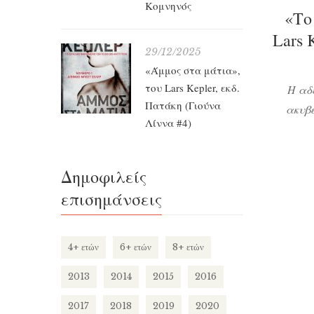
Κομνηνός
«Το
Lars 
29/12/2025
«Άμμος στα μάτια»,
του Lars Kepler, εκδ.
Η αδ
Πατάκη (Γιούνα
ακυβέ
Λίννα #4)
άνθρωπ
Σουηδία
ζωντα
Δημοφιλείς
λέει: «
επισημάνσεις
πραγματ
4+ ετών
6+ ετών
8+ ετών
2013
2014
2015
2016
2017
2018
2019
2020