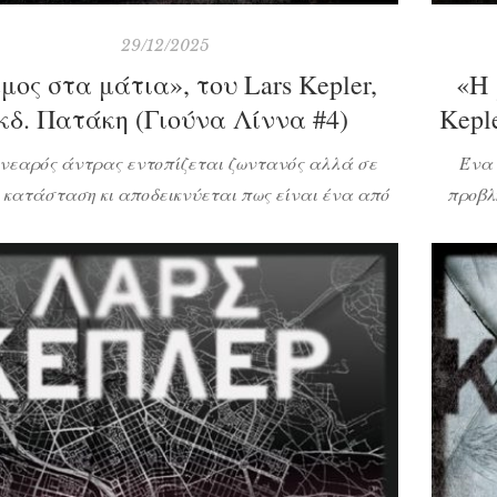
29/12/2025
μος στα μάτια», του Lars Kepler,
«Η 
κδ. Πατάκη (Γιούνα Λίννα #4)
Kepl
νεαρός άντρας εντοπίζεται ζωντανός αλλά σε
Ένα 
 κατάσταση κι αποδεικνύεται πως είναι ένα από
προβλ
 πολλά θύματα ενός διαβόητου κατά συρροή
νοσο
ου που κρατείται σε ψυχιατρικό νοσοκομείο. Από
τρόφιμο
δραπέτευσε; Η αδελφή του, με την οποία είχε
γίνετα
ί, είναι ζωντανή; Είναι ένοχος ο άνθρωπος που
βρισκότ
λακιστεί ή μήπως θύμα σκευωρίας; Ποια σκοτεινά
οικογενειακά […]