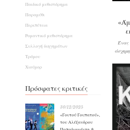
Παιδικό μυθιστόρημα
Παραμύθι
«Άμ
Περιπέτεια
ε
Ρομαντικό μυθιστόρημα
Ένας 
Συλλογή διηγημάτων
άσχημη
Τρόμου
τα
Χιούμορ
δολοφόν
πού 
απαχθε
Πρόσφατες κριτικές
έχει φυ
30/12/2025
«Γουτού Γουπατού»,
του Αλέξανδρου
Παπαδιαμάντη &