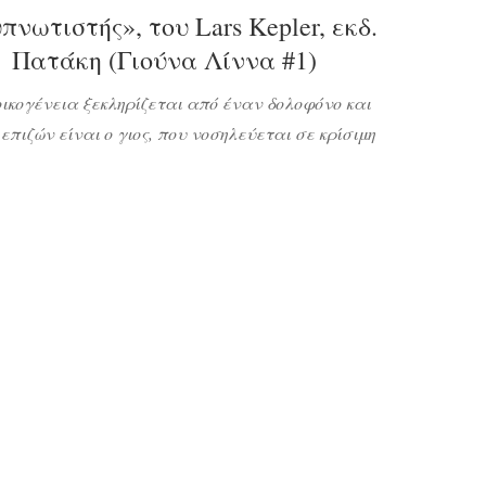
πνωτιστής», του Lars Kepler, εκδ.
Πατάκη (Γιούνα Λίννα #1)
ικογένεια ξεκληρίζεται από έναν δολοφόνο και
 επιζών είναι ο γιος, που νοσηλεύεται σε κρίσιμη
ταση. Ο αστυνομικός επιθεωρητής Γιούνα Λίννα
ει σ’ έναν ψυχίατρο, ειδικευμένο σε υπνωτισμό,
ανακρίνει τον νεαρό με αυτήν τη μέθοδο γιατί
είται η αδελφή του κι ίσως ο δολοφόνος είναι στα
ίχνη της για να ολοκληρώσει το έργο […]