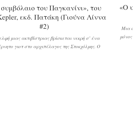
«Ο υ
 συμβόλαιο του Παγκανίνι», του
Kepler, εκδ. Πατάκη (Γιούνα Λίννα
#2)
Μια ο
μόνος
ελφή μιας ακτιβίστριας βρίσκεται νεκρή σ’ ένα
κατάσ
ρνητο γιοτ στο αρχιπέλαγος της Στοκχόλμης. Ο
αναθέτ
ος που επικυρώνει τα συμβόλαια εξοπλισμών της
να 
ς βρίσκεται επίσης νεκρός. Ένας νεαρός καίγεται
αναζητ
νός σε μια ερημική καλύβα από κάποιον που του
Δε φταις εσύ αλλά ένας εφιάλτης πρέπει να γίνει
ικότητα». Πώς συνδέονται όλα αυτά με μυστικές
[…]