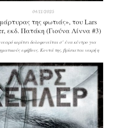
04/11/2025
μάρτυρας της φωτιάς», του Lars
er, εκδ. Πατάκη (Γιούνα Λίννα #3)
νεαρό κορίτσι δολοφονείται σ’ ένα κέντρο για
ηματικούς εφήβους. Κοντά της, βρίσκεται νεκρή η
κόμα της νυχτερινής βάρδιας. Η Βίκυ Μπέννετ,
ς στο ίδιο κέντρο, έχει εξαφανιστεί και σύντομα
ι γνωστό πως η Βίκυ έκλεψε ένα αυτοκίνητο όπου
αν ένα τετράχρονο αγόρι. Τι είναι ικανή να κάνει
η Βίκυ και ποια είναι η γυναίκα […]