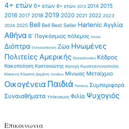
4+ ετών
6+ ετών
2015
2014
8+ ετών
2013
2019
2016
2020
2018
2022
2017
2021
2023
Bell
Harlenic
Αγγλία
Bell Best Seller
2025
2024
Αθήνα
Β΄ Παγκόσμιος πόλεμος
Γαλλία
Ηνωμένες
Διόπτρα
Ζώα
Ελληνοεκδοτική
Πολιτείες Αμερικής
Κέδρος
Θεσσαλονίκη
Κακοποίηση
Καστανιώτης
Κωνσταντινούπολη
Κατοχή
Μίνωας
Μεταίχμιο
Κόκκινη Κλωστή Δεμένη
Λονδίνο
Παιδιά
Οικογένεια
Συμπεριφορά
Πατάκης
Ψυχογιός
Συναισθήματα
Φιλία
Υπόκοσμος
Επικοινωνια