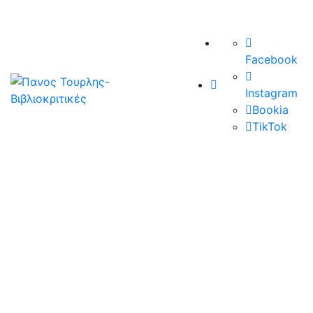
Facebook
Instagram
Bookia
TikTok
26/05/2026
«Η τρίτη γυναίκα», του Αντώνη
Ζερβού, εκδ. Bell
Ένας συγγραφέας που πλέον ζει ως ghost writer μετά
τη σύντομη μεγάλη του επιτυχία παίρνει έναν