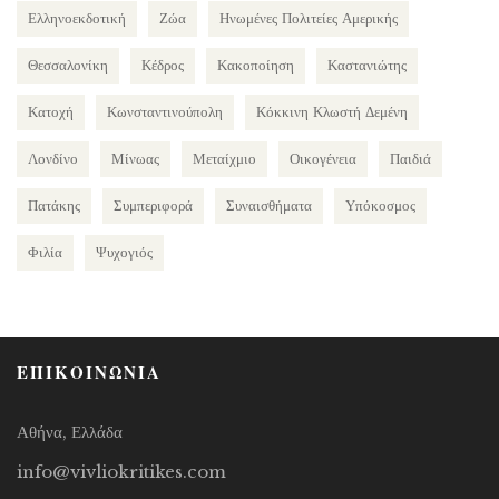
Ελληνοεκδοτική
Ζώα
Ηνωμένες Πολιτείες Αμερικής
Θεσσαλονίκη
Κέδρος
Κακοποίηση
Καστανιώτης
Κατοχή
Κωνσταντινούπολη
Κόκκινη Κλωστή Δεμένη
Λονδίνο
Μίνωας
Μεταίχμιο
Οικογένεια
Παιδιά
Πατάκης
Συμπεριφορά
Συναισθήματα
Υπόκοσμος
Φιλία
Ψυχογιός
ΕΠΙΚΟΙΝΩΝΙΑ
Αθήνα, Ελλάδα
info@vivliokritikes.com