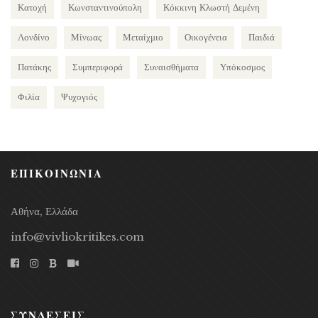
Κατοχή
Κωνσταντινούπολη
Κόκκινη Κλωστή Δεμένη
Λονδίνο
Μίνωας
Μεταίχμιο
Οικογένεια
Παιδιά
Πατάκης
Συμπεριφορά
Συναισθήματα
Υπόκοσμος
Φιλία
Ψυχογιός
ΕΠΙΚΟΙΝΩΝΙΑ
Αθήνα, Ελλάδα
info@vivliokritikes.com
ΣΥΝΔΕΣΕΙΣ