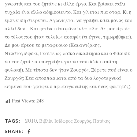
γνωστός και του ζητάνε κι άλλο έργο. Και βρίσκει πάλι
τυχαία ένα άλλο αδημοσίευτο. Και γίνεται πια σταρ. Κι η
έμπνευση στερεύει. Αγωνίζεται να γράψει κάτι μόνος του
αλλά δεν…Και φτάνει στο φόνο! κλπ. κλπ. Δε μου άρεσε
το τέλος που ήταν τελείως ασαφές (τι έγινε, τιμωρήθηκε;).
Δε μου άρεσε το μεταφυσικό (Καζαντζάκης,
Ντοστογιέφσκι, Γκαίτε ως λαϊκό δικαστήριο και ο Φάουστ
να του ζητά να υπογράψει για να τον σώσει από τη
φυλακή). Με τίποτα δεν ήταν Ζουργός. Ξέρετε πού είναι ο
Ζουργός; Στα αποσπάσματα από τα δύο λογοτεχνικά
κείμενα που γράφει ο πρωταγωνιστής και ένας φοιτητής).
Post Views:
248
2010
,
Βιβλία
,
Ισίδωρος Ζουργός
,
Πατάκης
TAGS:
SHARE: