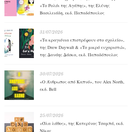
«Το Ρολόι της Αγάπης», της Ελένης
Βασιλειάδη, εκδ. Παπαδόπουλος
31/07/2026
«Τα κραγιόνια επιστρέφουν στο σχολείο»,
της Drew Daywalt & «Το μικρό ευχαριστώ»,
της Δανάης Δάσκα, εκδ. Παπαδόπουλος
30/07/2026
«O Άνθρωπος από Καπνό», του Alex North,
εκδ. Bell
25/07/2026
«Όλα λάθος», της Κατερίνας Τσαμπά, εκδ.
Νίκας