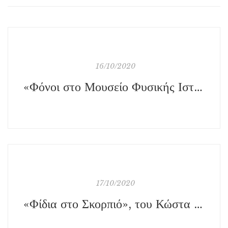
16/10/2020
«Φόνοι στο Μουσείο Φυσικής Ιστορίας», της Veronique Roy, εκδ. Πόλις
17/10/2020
«Φίδια στο Σκορπιό», του Κώστα Μουζουράκη, εκδ. Καστανιώτη