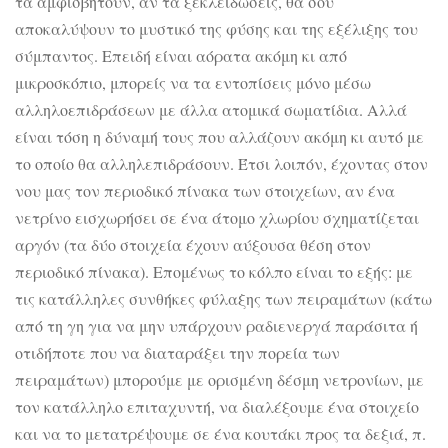
τα αμφισβητούν, αν τα ξεκλειδώσεις, θα σου
αποκαλύψουν το μυστικό της φύσης και της εξέλιξης του
σύμπαντος. Επειδή είναι αόρατα ακόμη κι από
μικροσκόπιο, μπορείς να τα εντοπίσεις μόνο μέσω
αλληλοεπιδράσεων με άλλα ατομικά σωματίδια. Αλλά
είναι τόση η δύναμή τους που αλλάζουν ακόμη κι αυτό με
το οποίο θα αλληλεπιδράσουν. Έτσι λοιπόν, έχοντας στον
νου μας τον περιοδικό πίνακα των στοιχείων, αν ένα
νετρίνο εισχωρήσει σε ένα άτομο χλωρίου σχηματίζεται
αργόν (τα δύο στοιχεία έχουν αύξουσα θέση στον
περιοδικό πίνακα). Επομένως το κόλπο είναι το εξής: με
τις κατάλληλες συνθήκες φύλαξης των πειραμάτων (κάτω
από τη γη για να μην υπάρχουν ραδιενεργά παράσιτα ή
οτιδήποτε που να διαταράξει την πορεία των
πειραμάτων) μπορούμε με ορισμένη δέσμη νετρονίων, με
τον κατάλληλο επιταχυντή, να διαλέξουμε ένα στοιχείο
και να το μετατρέψουμε σε ένα κουτάκι προς τα δεξιά, π.