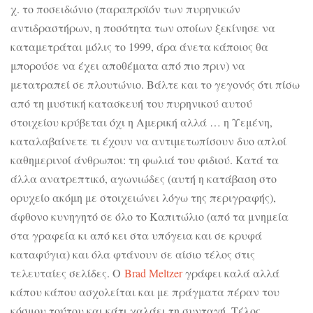
χ. το ποσειδώνιο (παραπροϊόν των πυρηνικών
αντιδραστήρων, η ποσότητα των οποίων ξεκίνησε να
καταμετράται μόλις το 1999, άρα άνετα κάποιος θα
μπορούσε να έχει αποθέματα από πιο πριν) να
μετατραπεί σε πλουτώνιο. Βάλτε και το γεγονός ότι πίσω
από τη μυστική κατασκευή του πυρηνικού αυτού
στοιχείου κρύβεται όχι η Αμερική αλλά … η Υεμένη,
καταλαβαίνετε τι έχουν να αντιμετωπίσουν δυο απλοί
καθημερινοί άνθρωποι: τη φωλιά του φιδιού. Κατά τα
άλλα ανατρεπτικό, αγωνιώδες (αυτή η κατάβαση στο
ορυχείο ακόμη με στοιχειώνει λόγω της περιγραφής),
άφθονο κυνηγητό σε όλο το Καπιτώλιο (από τα μνημεία
στα γραφεία κι από κει στα υπόγεια και σε κρυφά
καταφύγια) και όλα φτάνουν σε αίσιο τέλος στις
τελευταίες σελίδες. Ο
Brad Meltzer
γράφει καλά αλλά
κάπου κάπου ασχολείται και με πράγματα πέραν του
κόσμου τούτου και κάτι χαλάει τη συνταγή. Τέλος