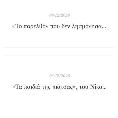
04/12/2020
«Το παρελθόν που δεν λησμόνησα», της Δέσποινας Λάππα-Κόντου, εκδ. Έξη
04/12/2020
«Τα παιδιά της πιάτσας», του Νίκου Τσιφόρου, εκδ. Ερμής