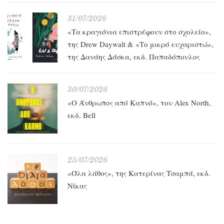
31/07/2026
«Τα κραγιόνια επιστρέφουν στο σχολείο»,
της Drew Daywalt & «Το μικρό ευχαριστώ»,
της Δανάης Δάσκα, εκδ. Παπαδόπουλος
30/07/2026
«O Άνθρωπος από Καπνό», του Alex North,
εκδ. Bell
25/07/2026
«Όλα λάθος», της Κατερίνας Τσαμπά, εκδ.
Νίκας