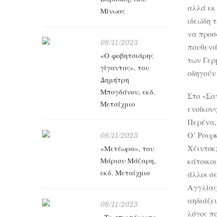
αλλά εκ
Μίνωας
ιδεώδη τ
να προσφ
08/11/2023
πουθενά
«Ο φοβητσιάρης
των Γερ
γίγαντας», του
οδηγούν
Δημήτρη
Μπογδάνου, εκδ.
Στο «Σα
Μεταίχμιο
ενοίκους
Περένα, 
Ο’ Ρουρ
08/11/2023
Χέιντοκ
«Μετέωρα», του
Μάριου Μάζαρη,
κάτοικοι
εκδ. Μεταίχμιο
άλλοι σε
Αγγλίας
αηδιάζει
08/11/2023
λόγος π