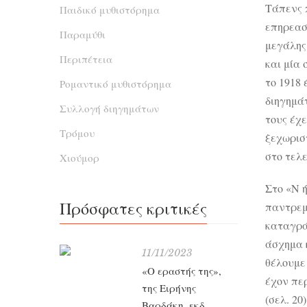
Τάπενς 
Παιδικό μυθιστόρημα
επηρεασ
Παραμύθι
μεγάλης
Περιπέτεια
και μία
το 1918 
Ρομαντικό μυθιστόρημα
διηγημά
Συλλογή διηγημάτων
τους έχ
Τρόμου
ξεχωρισ
στο τελε
Χιούμορ
Στο «Ν ή
Πρόσφατες κριτικές
παντρεμ
καταγρά
άσχημα 
11/11/2023
θέλουμε
«Ο εραστής της»,
έχον πε
της Ειρήνης
(σελ. 20
Βαρδάκη, εκδ.