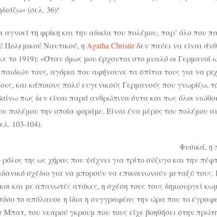
διάζω» (σελ. 36)!
 αγνοεί τη φρίκη και την αδικία του πολέμου, παρ’ όλο που π
ύ Πολεμικού Ναυτικού, η
Agatha Christie
δεν παύει να είναι άνθ
κε το 1919): «Όταν όμως μου έρχονται στο μυαλό οι Γερμανοί 
παιδιών τους, αγόρια που αφήνουνε τα σπίτια τους για να ρι
ους, και κάποιους πολύ ευγενικούς Γερμανούς που γνωρίζω, τ
ίνω πως δεν είναι παρά ανθρώπινα όντα και πως όλοι νιώθουμε
ου πολέμου την οποία φοράμε. Είναι ένα μέρος του πολέμου
ελ. 103-104).
Φυσικά, η
ο ρόλος της ως χήρας που ψάχνει για τρίτο σύζυγο και την πέφ
ιδανικό σχέδιο για να μπορούν να επικοινωνούν μεταξύ τους. Η
κοι και με απανωτές ατάκες, η σχέση τους τους δημιουργεί κω
 πόσο το απόλαυσε η ίδια η συγγραφέας την ώρα που το έγραφ
 Μπατ, του νεαρού γκρουμ που τους είχε βοηθήσει στην πρώτη