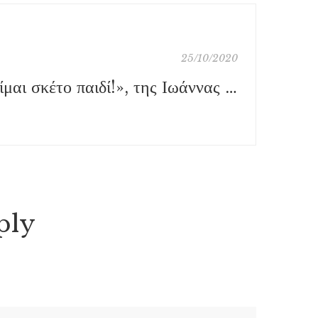
25/10/2020
«Είμαι σκέτο παιδί!», της Ιωάννας Μπαμπέτα, εκδ. Πατάκη
ply