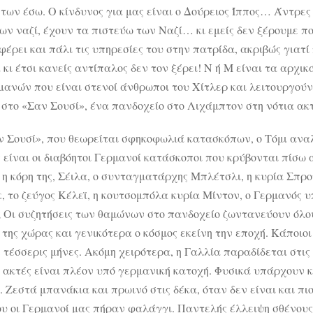
 των έσω. Ο κίνδυνος για μας είναι ο Δούρειος Ίππος… Άντρες
ων ναζί, έχουν τα πιστεύω των Ναζί… κι εμείς δεν ξέρουμε ποιο
έρει και πάλι τις υπηρεσίες του στην πατρίδα, ακριβώς γιατί
 κι έτσι κανείς αντίπαλος δεν τον ξέρει! Ν ή Μ είναι τα αρχ
μανών που είναι στενοί άνθρωποι του Χίτλερ και λειτουργούν
 στο «Σαν Σουσί», ένα πανδοχείο στο Λιχάμπτον στη νότια ακτ
ν Σουσί», που θεωρείται σφηκοφωλιά κατασκόπων, ο Τόμι ανα
 είναι οι διαβόητοι Γερμανοί κατάσκοποι που κρύβονται πίσω 
η κόρη της, Σέιλα, ο συνταγματάρχης Μπλέτσλι, η κυρία Σπροτ
κ, το ζεύγος Κέλεϊ, η κουτσομπόλα κυρία Μίντον, ο Γερμανός
; Οι συζητήσεις των θαμώνων στο πανδοχείο ζωντανεύουν όλους
 της χώρας και γενικότερα ο κόσμος εκείνη την εποχή. Κάποιοι
 τέσσερις μήνες. Ακόμη χειρότερα, η Γαλλία παραδίδεται στις 
 ακτές είναι πλέον υπό γερμανική κατοχή. Φυσικά υπάρχουν κα
. Ζεστά μπανάκια και πρωινό στις δέκα, όταν δεν είναι και πι
ου οι Γερμανοί μας πήραν φαλάγγι. Παντελής έλλειψη σθένους