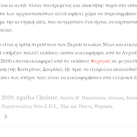
ίναι κι αυτός πλέον παντρεμένος και ιδιοκτήτης παμπ στο νότ
τα των αρχικατασκόπων αλλά αφήνει χώρο να παρεισφρήσουν 
 με την κεντρική ιδέα, που συγκροτούν ένα άρτιο, συναρπαστ
πείας.
ίο είναι η τρίτη περιπέτεια των Περιπετειωδών Νέων και κυκλ
ά υπήρξαν πολλές εκδόσεις ώσπου κυκλοφόρησε από το Λυχνάρ
(2019) επανακυκλοφορεί από τις εκδόσεις
Ψυχογιός
σε μεγαλύτ
ση (της Κατερίνας Δουρίδα). Ως προς το εξώφυλλο ακολουθού
ώσει πως στόχος τους είναι να κυκλοφορήσουν στα ελληνικά 
2019
,
Agatha Christie
,
Αγγλία
,
Β΄ Παγκόσμιος πόλεμος
,
Κατα
Περιπετειώδεις Νέοι Ε.Π.Ε.
,
Τόμι και Τάπενς
,
Ψυχογιός