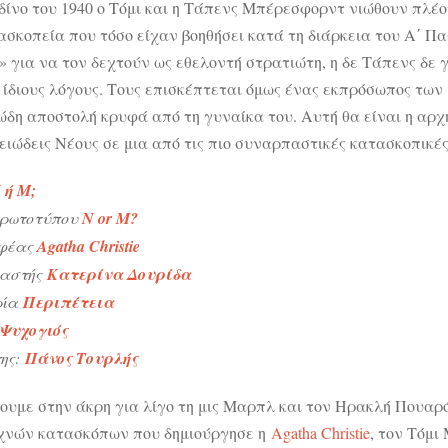
δίνο του 1940 ο Τόμι και η Τάπενς Μπέρεσφορντ νιώθουν πλέ
ασκοπεία που τόσο είχαν βοηθήσει κατά τη διάρκεια του Α΄ Πα
» για να τον δεχτούν ως εθελοντή στρατιώτη, η δε Τάπενς δε 
ς ίδιους λόγους. Τους επισκέπτεται όμως ένας εκπρόσωπος των
ώδη αποστολή κρυφά από τη γυναίκα του. Αυτή θα είναι η αρχ
ειώδεις Νέους σε μια από τις πιο συναρπαστικές κατασκοπικές
 ή Μ;
πρωτοτύπου
N or M?
φέας
Agatha Christie
αστής
Κατερίνα Δουρίδα
ρία
Π
εριπέτεια
Ψυχογιός
ης:
Πάνος Τουρλής
ουμε στην άκρη για λίγο τη μις Μαρπλ και τον Ηρακλή Πουαρό
χνών κατασκόπων που δημιούργησε η
Agatha Christie
, τον Τόμι