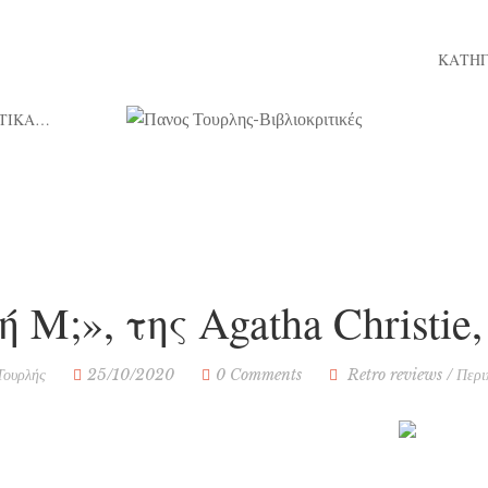
ΚΑΤΗΓ
ΤΙΚΑ…
ή Μ;», της Agatha Christie
Τουρλής
25/10/2020
0 Comments
Retro reviews
/
Περι