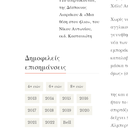
«Το σπιρτόκουτο»,
Χάλι! Αη
της Δέσποινας
Λιαράκου & «Μια
Χωρίς να
θέση στον ήλιο», του
αγγλικο
Νίκου Αντωνίου,
γεννήθη
εκδ. Καστανιώτη
νέα των 
εμποράκ
Δημοφιλείς
καταλαβα
επισημάνσεις
μάσκα τ
όμως» (σ
4+ ετών
6+ ετών
8+ ετών
της και 
2013
2014
2015
2016
ήταν το 
σπιρτόζι
2017
2018
2019
2020
δείχνει
2021
2022
Bell
Άλμπερτ