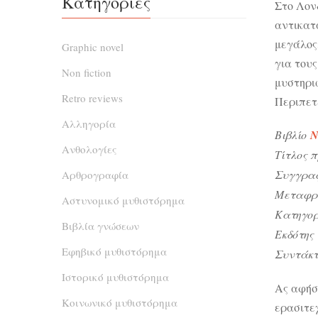
Κατηγορίες
Στο Λον
αντικατ
μεγάλος
Graphic novel
για του
Non fiction
μυστηρι
Retro reviews
Περιπετ
Αλληγορία
Βιβλίο
Ν
Ανθολογίες
Τίτλος 
Συγγρα
Αρθρογραφία
Μεταφρ
Αστυνομικό μυθιστόρημα
Κατηγο
Βιβλία γνώσεων
Εκδότης
Εφηβικό μυθιστόρημα
Συντάκτ
Ιστορικό μυθιστόρημα
Ας αφήσ
Κοινωνικό μυθιστόρημα
ερασιτε