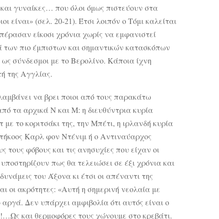
 και γυναίκες… που όλοι όμως πιστεύουν στα
ι είναι» (σελ. 20-21). Έτσι λοιπόν ο Τόμι καλείται
 πέρασαν είκοσι χρόνια χωρίς να εμφανιστεί
ικά των πιο έμπιστων και σημαντικών κατασκόπων
 ως σύνδεσμοι με το Βερολίνο. Κάποια ίχνη
ή της Αγγλίας.
λαμβάνει να βρει ποιοι από τους παρακάτω
από τα αρχικά Ν και Μ: η διευθύντρια κυρία
 με το κοριτσάκι της, την Μπέτι, η ιρλανδή κυρία
 υπήκοος Καρλ φον Ντένιμ ή ο Αντιναύαρχος
 τους φόβους και τις ανησυχίες που είχαν οι
 υποστηρίζουν πως θα τελειώσει σε έξι χρόνια και
δυνάμεις του Άξονα κι έτσι οι απέναντι της
ι οι ακρότητες: «Αυτή η σημερινή νεολαία με
ο αργά. Δεν υπάρχει αμφιβολία ότι αυτός είναι ο
!…Ως και θερμοφόρες τους χώνουμε στο κρεβάτι.