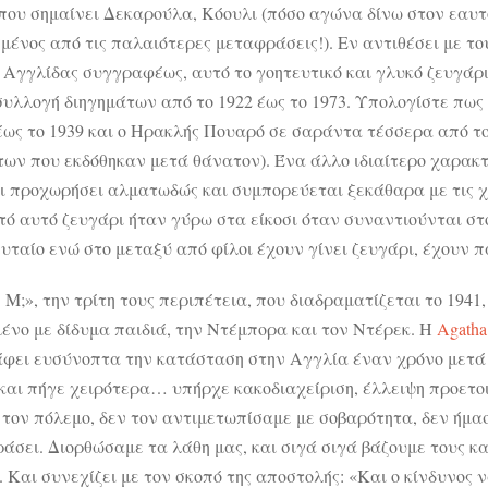
που σημαίνει Δεκαρούλα, Κόουλι (πόσο αγώνα δίνω στον εαυτ
μένος από τις παλαιότερες μεταφράσεις!). Εν αντιθέσει με τ
 Αγγλίδας συγγραφέως, αυτό το γοητευτικό και γλυκό ζευγάρ
 συλλογή διηγημάτων από το 1922 έως το 1973. Υπολογίστε πως
έως το 1939 και ο Ηρακλής Πουαρό σε σαράντα τέσσερα από το 
των που εκδόθηκαν μετά θάνατον). Ένα άλλο ιδιαίτερο χαρακτη
ει προχωρήσει αλματωδώς και συμπορεύεται ξεκάθαρα με τις χ
τό αυτό ζευγάρι ήταν γύρω στα είκοσι όταν συναντιούνται στο
υταίο ενώ στο μεταξύ από φίλοι έχουν γίνει ζευγάρι, έχουν π
 Μ;», την τρίτη τους περιπέτεια, που διαδραματίζεται το 1941,
ένο με
δίδυμα παιδιά, την Ντέμπορα και τον Ντέρεκ. Η
Agatha 
φει ευσύνοπτα την κατάσταση στην Αγγλία έναν χρόνο μετά
και πήγε χειρότερα… υπήρχε κακοδιαχείριση, έλλειψη προετοι
 τον πόλεμο, δεν τον αντιμετωπίσαμε με σοβαρότητα, δεν ήμα
ράσει. Διορθώσαμε τα λάθη μας, και σιγά σιγά βάζουμε τους 
). Και συνεχίζει με τον σκοπό της αποστολής: «Και ο κίνδυνο