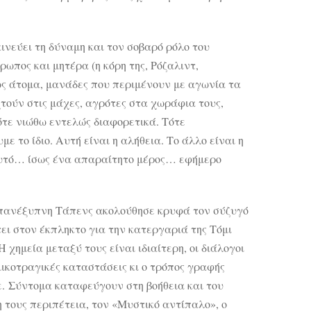
αινεύει τη δύναμη και τον σοβαρό ρόλο του
ρωπος και μητέρα (η κόρη της, Ρόζαλιντ,
ως άτομα, μανάδες που περιμένουν με αγωνία τα
χτούν στις μάχες, αγρότες στα χωράφια τους,
ότε νιώθω εντελώς διαφορετικά. Τότε
 το ίδιο. Αυτή είναι η αλήθεια. Το άλλο είναι η
 αυτό… ίσως ένα απαραίτητο μέρος… εφήμερο
 πανέξυπνη Τάπενς ακολούθησε κρυφά τον σύζυγό
τει στον έκπληκτο για την κατεργαριά της Τόμι
 χημεία μεταξύ τους είναι ιδιαίτερη, οι διάλογοι
μικοτραγικές καταστάσεις κι ο τρόπος γραφής
ε. Σύντομα καταφεύγουν στη βοήθεια και του
 τους περιπέτεια, τον «Μυστικό αντίπαλο», ο