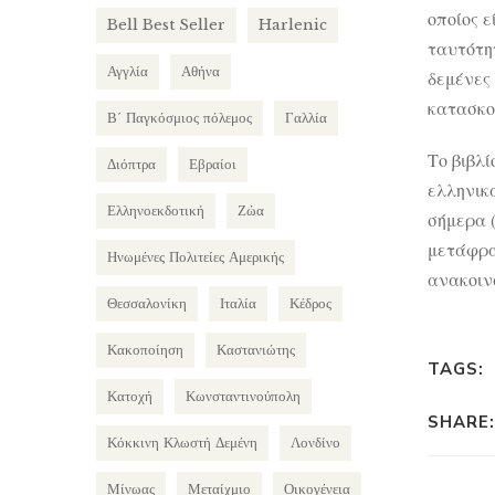
οποίος ε
Bell Best Seller
Harlenic
ταυτότη
Αγγλία
Αθήνα
δεμένες
κατασκο
Β΄ Παγκόσμιος πόλεμος
Γαλλία
Το βιβλ
Διόπτρα
Εβραίοι
ελληνικ
Ελληνοεκδοτική
Ζώα
σήμερα 
μετάφρα
Ηνωμένες Πολιτείες Αμερικής
ανακοιν
Θεσσαλονίκη
Ιταλία
Κέδρος
Κακοποίηση
Καστανιώτης
TAGS:
Κατοχή
Κωνσταντινούπολη
SHARE:
Κόκκινη Κλωστή Δεμένη
Λονδίνο
Μίνωας
Μεταίχμιο
Οικογένεια