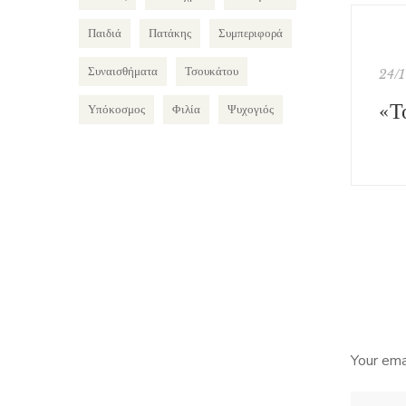
Παιδιά
Πατάκης
Συμπεριφορά
Συναισθήματα
Τσουκάτου
24/
Υπόκοσμος
Φιλία
Ψυχογιός
Your ema