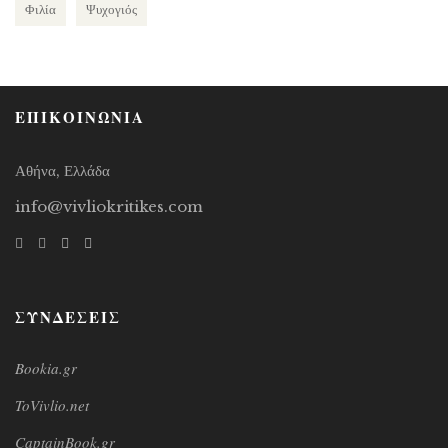
Φιλία
Ψυχογιός
ΕΠΙΚΟΙΝΩΝΙΑ
Αθήνα, Ελλάδα
info@vivliokritikes.com
ΣΥΝΔΕΣΕΙΣ
Bookia.gr
ToVivlio.net
CaptainBook.gr