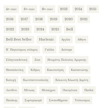
4+ ετών
6+ ετών
8+ ετών
2013
2014
2015
2016
2017
2018
2019
2020
2021
2022
2023
2024
2025
Bell
Bell Best Seller
Harlenic
Αγγλία
Αθήνα
Β΄ Παγκόσμιος πόλεμος
Γαλλία
Διόπτρα
Ελληνοεκδοτική
Ζώα
Ηνωμένες Πολιτείες Αμερικής
Θεσσαλονίκη
Κέδρος
Κακοποίηση
Καστανιώτης
Κατοχή
Κωνσταντινούπολη
Κόκκινη Κλωστή Δεμένη
Λονδίνο
Μίνωας
Μεταίχμιο
Οικογένεια
Παιδιά
Πατάκης
Συμπεριφορά
Συναισθήματα
Υπόκοσμος