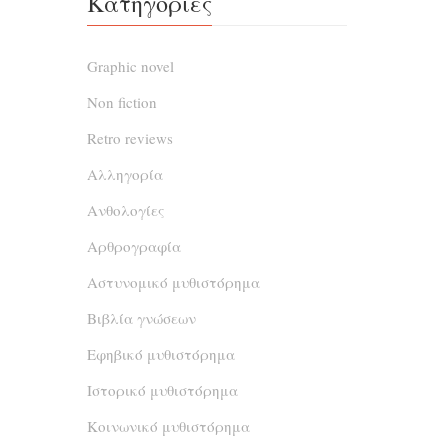
Κατηγορίες
Γιατί ο 
Τι ση
Graphic novel
παιδιά 
Non fiction
μοιράσο
ζωή
Retro reviews
Αλληγορία
Ανθολογίες
Αρθρογραφία
Αστυνομικό μυθιστόρημα
Βιβλία γνώσεων
Εφηβικό μυθιστόρημα
Ιστορικό μυθιστόρημα
Κοινωνικό μυθιστόρημα