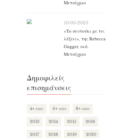
Μεταίχμιο
10/05/2025
«Το σεντούκι με τις
λέξεις», της Rebecca
Gugger, εκδ.
Μεταίχμιο
Δημοφιλείς
επισημάνσεις
4+ ετών
6+ ετών
8+ ετών
2013
2014
2015
2016
2017
2018
2019
2020