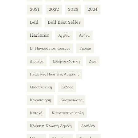
2021
2022
2023
2024
Bell
Bell Best Seller
Harlenic
Αγγλία
Αθήνα
Β΄ Παγκόσμιος πόλεμος
Γαλλία
Διόπτρα
Ελληνοεκδοτική
Ζώα
Ηνωμένες Πολιτείες Αμερικής
Θεσσαλονίκη
Κέδρος
Κακοποίηση
Καστανιώτης
Κατοχή
Κωνσταντινούπολη
Κόκκινη Κλωστή Δεμένη
Λονδίνο