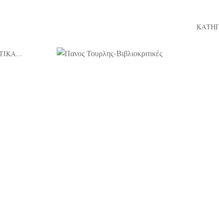
ΚΑΤΗΓ
ΤΙΚΑ…
24/01/2021
Πιν, η Γουίνγκ και 1.002 τρόποι
λφικής αγάπης», της Νικολέττας
αλάσκα, εκδ. The Book Project