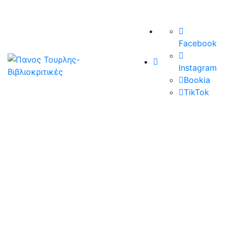
Facebook
Instagram
Bookia
TikTok
21/01/2021
«Μια τέλεια μέρα», της Melania G.
Mazzucco, εκδ. Μοντέρνοι Καιροί
Ένα απλώς τέλειο βιβλίο. Μεγάλο και ίσως
κουραστικό αλλά…το φχαριστήθηκα. Μια