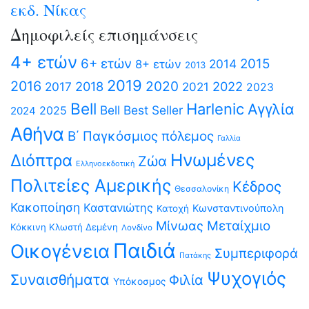
εκδ. Νίκας
Δημοφιλείς επισημάνσεις
4+ ετών
6+ ετών
2015
2014
8+ ετών
2013
2019
2016
2020
2018
2022
2017
2021
2023
Bell
Harlenic
Αγγλία
Bell Best Seller
2025
2024
Αθήνα
Β΄ Παγκόσμιος πόλεμος
Γαλλία
Ηνωμένες
Διόπτρα
Ζώα
Ελληνοεκδοτική
Πολιτείες Αμερικής
Κέδρος
Θεσσαλονίκη
Κακοποίηση
Καστανιώτης
Κωνσταντινούπολη
Κατοχή
Μίνωας
Μεταίχμιο
Κόκκινη Κλωστή Δεμένη
Λονδίνο
Παιδιά
Οικογένεια
Συμπεριφορά
Πατάκης
Ψυχογιός
Συναισθήματα
Φιλία
Υπόκοσμος