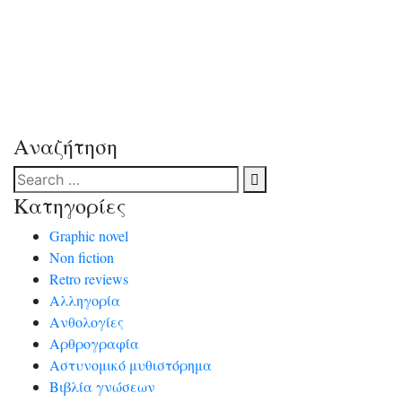
τοιχογραφία της σύγχρονης Ρώμης, μια ξενάγηση στα
κτήρια και στους ανθρώπους. Οικογένειες, αδέλφια,
γείτονες, άνθρωποι που σίγουρα έχεις συναντήσει
κάποια μέρα στο διπλανό διαμέρισμα, στο
λεωφορείο, στο τρένο. Η συγγραφέας κεντάει. Από
ποιον να πρωτοξεκινήσω, για ποιον να μιλήσω;
Αναζήτηση
Κατηγορίες
Graphic novel
Non fiction
Retro reviews
Αλληγορία
Ανθολογίες
Αρθρογραφία
Αστυνομικό μυθιστόρημα
Βιβλία γνώσεων