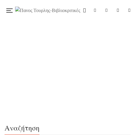
01/08/2020
«Λέσχη Σέρλοκ Χολμς», του Graham
Moore, εκδ. Κέδρος
Το καταφχαριστήθηκα. Δύο παράλληλες ιστορίες
μυστηρίου τότε και τώρα, αληθινή διατριβή στον Σέρλοκ
Χολμς, κείμενο που σέβεται και τον αναγνώστη και τον
λογοτεχνικό ήρωα που αποτέλεσε πηγή έμπνευσης κι όλα
αυτά είναι το πρώτο έργο του συγγραφέα! Τι
Αναζήτηση
περιμένετε; Ανοίξτε την πρώτη σελίδα και βυθιστείτε σε