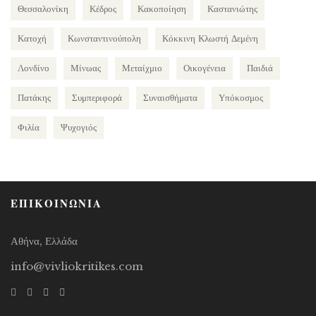
Θεσσαλονίκη
Κέδρος
Κακοποίηση
Καστανιώτης
Κατοχή
Κωνσταντινούπολη
Κόκκινη Κλωστή Δεμένη
Λονδίνο
Μίνωας
Μεταίχμιο
Οικογένεια
Παιδιά
Πατάκης
Συμπεριφορά
Συναισθήματα
Υπόκοσμος
Φιλία
Ψυχογιός
ΕΠΙΚΟΙΝΩΝΙΑ
Αθήνα, Ελλάδα
info@vivliokritikes.com