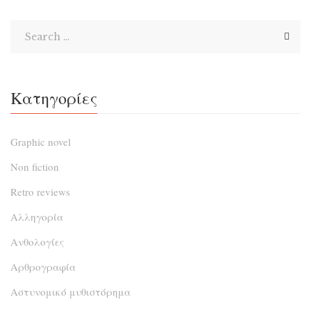
Νεότουρκων και ηγέτη της Οθωμανικής Αυτοκρατορίας ήδη
από την εποχή των […]
Κατηγορίες
Graphic novel
Non fiction
Retro reviews
Αλληγορία
Ανθολογίες
Αρθρογραφία
Αστυνομικό μυθιστόρημα