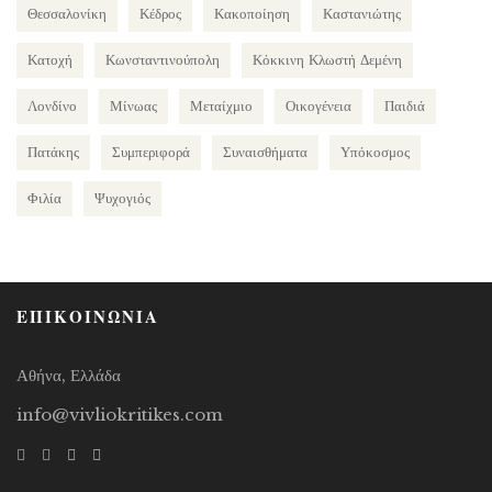
Θεσσαλονίκη
Κέδρος
Κακοποίηση
Καστανιώτης
Κατοχή
Κωνσταντινούπολη
Κόκκινη Κλωστή Δεμένη
Λονδίνο
Μίνωας
Μεταίχμιο
Οικογένεια
Παιδιά
Πατάκης
Συμπεριφορά
Συναισθήματα
Υπόκοσμος
Φιλία
Ψυχογιός
ΕΠΙΚΟΙΝΩΝΙΑ
Αθήνα, Ελλάδα
info@vivliokritikes.com