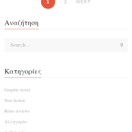
1
2
NEXT
είναι όμως στην πραγματικότητα αυτή η εντυπωσιακή
γυναίκα; Από ποιον θέλει να ξεφύγει; Τι συνέβη στο
Αναζήτηση
παρελθόν της; Παρέα με τον λουστράκο Λουκίλη, την
αδελφική της φίλη Βιργινία […]
Κατηγορίες
Graphic novel
Non fiction
Retro reviews
Αλληγορία
Ανθολογίες