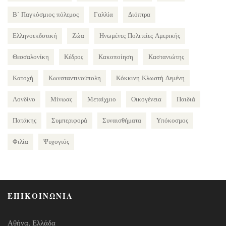
Β΄ Παγκόσμιος πόλεμος
Γαλλία
Διόπτρα
Ελληνοεκδοτική
Ζώα
Ηνωμένες Πολιτείες Αμερικής
Θεσσαλονίκη
Κέδρος
Κακοποίηση
Καστανιώτης
Κατοχή
Κωνσταντινούπολη
Κόκκινη Κλωστή Δεμένη
Λονδίνο
Μίνωας
Μεταίχμιο
Οικογένεια
Παιδιά
Πατάκης
Συμπεριφορά
Συναισθήματα
Υπόκοσμος
Φιλία
Ψυχογιός
ΕΠΙΚΟΙΝΩΝΙΑ
Αθήνα, Ελλάδα