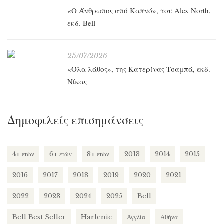
«O Άνθρωπος από Καπνό», του Alex North,
εκδ. Bell
25/07/2026
«Όλα λάθος», της Κατερίνας Τσαμπά, εκδ.
Νίκας
Δημοφιλείς επισημάνσεις
4+ ετών
6+ ετών
8+ ετών
2013
2014
2015
2016
2017
2018
2019
2020
2021
2022
2023
2024
2025
Bell
Bell Best Seller
Harlenic
Αγγλία
Αθήνα