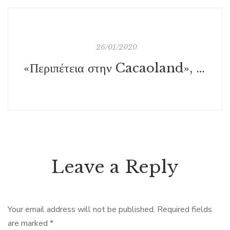
26/01/2020
«Περιπέτεια στην Cacaoland», των Γιώργου Κωνσταντινίδη και Σωτήρη Μητρούση, εκδ. Μίνωας (Ένα μυστήριο για τον Μπούφο #5)
Leave a Reply
Your email address will not be published.
Required fields
are marked
*