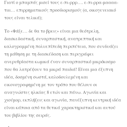
Γιατί ο μπαμπάς μισεί τους ε-πι-ρρρ…. ε-πι-ρρα-μαααα-
τιιι… επιρρηματικούς προσδιορισμούς (α, οικογενειακό
τους είναι τελικά);
Το «Ψάξε… δε θα το βρεις» είναι μια θεότρελη,
διασκεδαστική, συναρπαστική, ανατρεπτική και
καλογραμμένη πολυεπίπεδη περιπέτεια, που συνδυάζει
τη μάθηση με τη διασκέδαση και περιγράφει
ανερυθρίαστα κωμικά έναν συναρπαστικό μικρόκοσμο
που θα λατρέψουν τα μικρά παιδιά! Είναι μια έξυπνη
ιδέα, δοσμένη σωστά, καλοδουλεμένη και
εικονογραφημένη με τον τρόπο που θέλουν οι
αναγνώστες ηλικίας 8 ετών και πάνω. Αγωνία και
χιούμορ, εκπλήξεις και αγωνία, πανέξυπνη κεντρική ιδέα
είναι κάποια από τα θετικά χαρακτηριστικά και αυτού
του βιβλίου της σειράς.