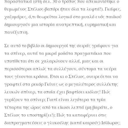
παραστατικά (στη σελ. 30 ο τρόπος που απεικονίστηκε ο
θυμωμένος Στέλιος-βαπόρι ήταν όλα τα λεφτά!). Γκάφες,
χαζομάρες, ό,τι θεωρείται λογικό στο μυαλό ενός παιδιού
δημιουργούν μια ιστορία ανατρεπτική, ευρηματική και
πανέξυπνη.
Σε αυτό το βιβλίο οι δημιουργοί της σειράς γράφουν για
τα σπίνερ, αυτά τα μικρά μοδάτα πραγματάκια που
υποτίθεται ότι σε χαλαρώνουν αλλά, μιας και οι
περισσότεροι απλώς τα συλλέγουν, σύντομα τα νεύρα
τους γίνονται κρόσια. Έτσι κι ο Στέλιος, ονειρεύεται να
γραφτεί στα ρεκόρ Γκίνες ως ο μεγαλύτερος συλλέκτης
λευκών σπίνερ, τα οποία έχει βαφτίσει κιόλας! Πώς
γυρίζουν τα σπίνερ; Γιατί είναι λιγότερα τα τρία
τέταρτα της ώρας από τα είκοσι λεπτά (μη βαράτε, ο
Στέλιος το υποστηρίζει!); Πώς τα καταφέρνει στις
διαπραγματεύσεις ο γλυκούλης (κατά καιρούς) Ισίδωρος;