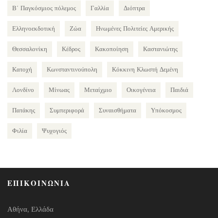
Β΄ Παγκόσμιος πόλεμος
Γαλλία
Διόπτρα
Ελληνοεκδοτική
Ζώα
Ηνωμένες Πολιτείες Αμερικής
Θεσσαλονίκη
Κέδρος
Κακοποίηση
Καστανιώτης
Κατοχή
Κωνσταντινούπολη
Κόκκινη Κλωστή Δεμένη
Λονδίνο
Μίνωας
Μεταίχμιο
Οικογένεια
Παιδιά
Πατάκης
Συμπεριφορά
Συναισθήματα
Υπόκοσμος
Φιλία
Ψυχογιός
ΕΠΙΚΟΙΝΩΝΙΑ
Αθήνα, Ελλάδα