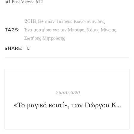
Post Views:
612
2018
,
8+ ετών
,
Γιώργος Κωνσταντινίδης
,
Ένα μυστήριο για τον Μπούφο
,
Κόμικ
,
Μίνωας
,
TAGS:
Σωτήρης Μητρούσης
SHARE:
26/01/2020
«Το μαγικό κουτί», των Γιώργου Κωνσταντινίδη και Σωτήρη Μητρούση, εκδ. Μίνωας (Ένα μυστήριο για τον Μπούφο #3)