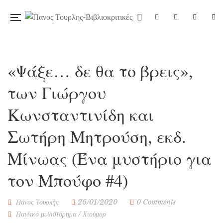
«Ψάξε… δε θα το βρεις»,
των Γιώργου
Κωνσταντινίδη και
Σωτήρη Μητρούση, εκδ.
Μίνωας (Ένα μυστήριο για
τον Μπούφο #4)
Πάνος Τουρλής
26/01/2020
0 Comments
Παιδικό μυθιστόρημα
/
Χιούμορ