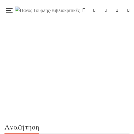
07/02/2020
«Επτά επί σίβας», του Φαίδωνα Φιακά,
εκδ. Όπερα
« Την είχα αράξει με τα πόδια πάνω στο γραφείο μου. Το
αιρκοντίσιον τα ‘χε φτύσει, και βαριόμουν ν’ ανάψω τον
ανεμιστήρα απέναντι, οπότε είχα βγάλει την μπέμπελη.
Προσπάθησα τουλάχιστον να σκοτώσω τη μύγα που μου
τα ‘χε πρήξει, αλλά αστόχησα. Χρειαζόμουν επειγόντως
Αναζήτηση
κάτι που θα μου ξανάδινε τη φόρμα μου. Δεν μπορούσα