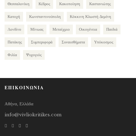
Θεσσαλονίκη
Κέδρος
Κακοποίηση
Καστανιώτης
Κατοχή
Κωνσταντινούπολη
Κόκκινη Κλωστή Δεμένη
Λονδίνο
Μίνωας
Μεταίχμιο
Οικογένεια
Παιδιά
Πατάκης
Συμπεριφορά
Συναισθήματα
Υπόκοσμος
Φιλία
Ψυχογιός
ΕΠΙΚΟΙΝΩΝΙΑ
Αθήνα, Ελλάδα
info@vivliokritikes.com