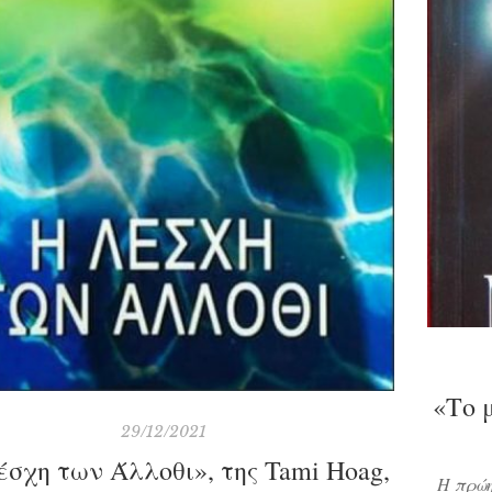
«Το 
29/12/2021
έσχη των Άλλοθι», της Tami Hoag,
Η πρώη