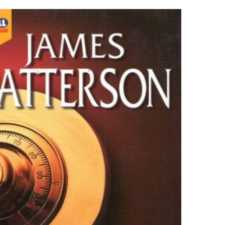
dlesex να μπαίνει και ως τόπος κατοικίας (στο
ιτ) και ως τόπος συμβολισμού (ανάμεσα στα δύο
. Καταρχάς, καταγγέλλω τον όγκο του κειμένου.
ικά too much, έστω κι αν κάθε γραμμή σε κερδίζει
και δε σε κουράζει με ανούσιες […]