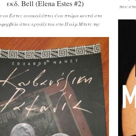
εκδ. Bell (Elena Estes #2)
που στο
απο
ενα Έστες ανακαλύπτει ένα πτώμα κοντά στο
προσπαθ
οφορβείο όπου εργάζεται στο Παλμ Μπιτς της
της τρα
α και ο ντετέκτιβ Τζέιμς Λάντρι από το Γραφείο
τη βοή
ρίφη ερευνά την υπόθεση. Η νεκρή γυναίκα, όπως
δείχνουν, ήταν η ψυχή των κοσμικών πάρτι της
οχής, μόνο που κάποιος από τους πλούσιους και
διάσημους αθλητές του πόλο και […]