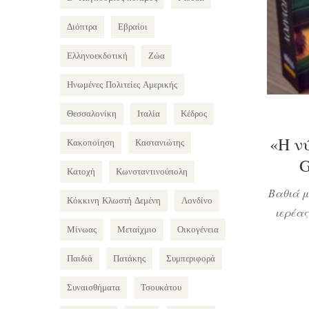
Διόπτρα
Εβραίοι
Ελληνοεκδοτική
Ζώα
Ηνωμένες Πολιτείες Αμερικής
Θεσσαλονίκη
Ιταλία
Κέδρος
«Η ν
Κακοποίηση
Καστανιώτης
G
Κατοχή
Κωνσταντινούπολη
Βαθιά μ
Κόκκινη Κλωστή Δεμένη
Λονδίνο
ιερέας
Μίνωας
Μεταίχμιο
Οικογένεια
Ινδιάνο
του 
Παιδιά
Πατάκης
Συμπεριφορά
τρομακ
Συναισθήματα
Τσουκάτου
στο Μ
αστυνομ