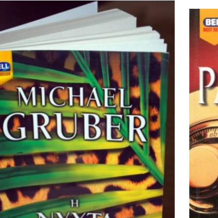
Mid
ια σε ένα τελείως διαφορετικό μέλλον και να
Ντιτρό
λύψει τα ερωτικά του σκιρτήματα χάρη σε μια
φύλα)
α που θα γίνει μετά από καιρό και πολλή σιωπή
Πραγματ
σύζυγός του. Η μητέρα του […]