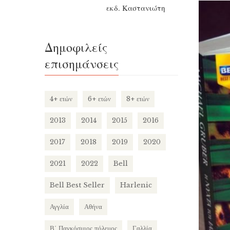
σχέδ
εκδ. Καστανιώτη
ανακα
γυναίκ
Δημοφιλείς
επισημάνσεις
4+ ετών
6+ ετών
8+ ετών
2013
2014
2015
2016
2017
2018
2019
2020
2021
2022
Bell
Bell Best Seller
Harlenic
Αγγλία
Αθήνα
Β΄ Παγκόσμιος πόλεμος
Γαλλία