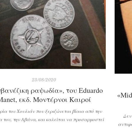
23/08/2020
βανέζικη ραψωδία», του Eduardo
«Midd
Manet, εκδ. Μοντέρνοι Καιροί
ρία του Χουλιάν που ξεριζώνεται βίαια από την
Δεν
 του, την Αβάνα, και καλείται να προσαρμοστεί
αντιφ
αγματικότητα της Αμερικής, να καταστρώσει νέα