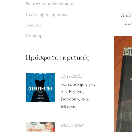
Ρομαντικό μυθιστόρημα
Συλλογή διηγημάτων
Η Έλ
ιππ
Τρόμου
Φλόριντ
Χιούμορ
του Σε
όλα 
Πρόσφατες κριτικές
περι
11/11/2023
«Ο εραστής της»,
της Ειρήνης
Βαρδάκη, εκδ.
Μίνωας
08/11/2023