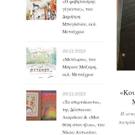
«Ο φοβητσιάρης
γίγαντας», του
Δημήτρη
Μπογδάνου, εκδ.
Μεταίχμιο
08/11/2023
«Μετέωρα», του
Μάριου Μάζαρη,
εκδ. Μεταίχμιο
«Κου
08/11/2023
«Το σπιρτόκουτο»,
της Δέσποινας
Η ιστο
Λιαράκου & «Μια
πατρίδα
θέση στον ήλιο», του
στην πρ
Νίκου Αντωνίου,