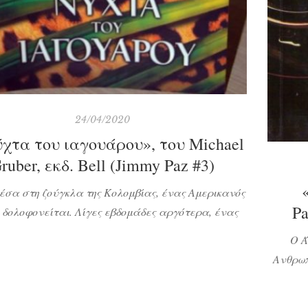
24/04/2020
ύχτα του ιαγουάρου», του Michael
ruber, εκδ. Bell (Jimmy Paz #3)
έσα στη ζούγκλα της Κολομβίας, ένας Αμερικανός
Pa
 δολοφονείται. Λίγες εβδομάδες αργότερα, ένας
ς σαμάνος φτάνει στη νότια Φλόριντα. Έχει μαζί
Ο Ά
μόνο ένα σακούλι με ιερά αντικείμενα -και την
Ανθρωπ
τική δύναμη του θεού του, του Ιαγουάρου. Όταν
του FB
αϊάμι αρχίζει μια σειρά φρικιαστικών φόνων, η
με μ
ία βρίσκεται σε αδιέξοδο, καθώς το μόνο στοιχείο