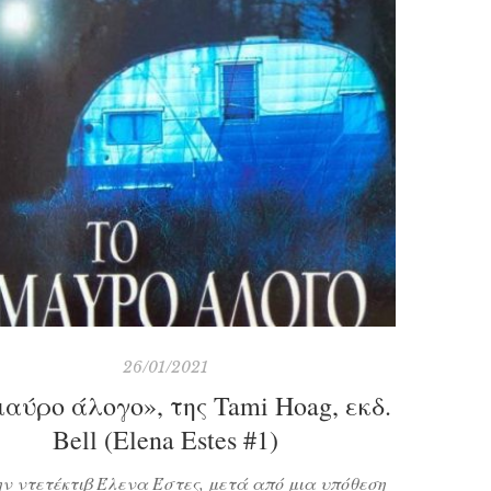
26/01/2021
μαύρο άλογο», της Tami Hoag, εκδ.
Bell (Elena Estes #1)
ν ντετέκτιβ Έλενα Έστες, μετά από μια υπόθεση