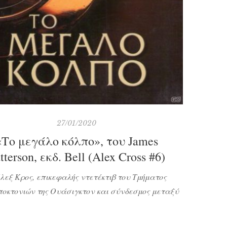
27/01/2020
«Το μεγάλο κόλπο», του James
tterson, εκδ. Bell (Alex Cross #6)
λεξ Κρος, επικεφαλής ντετέκτιβ του Τμήματος
οκτονιών της Ουάσιγκτον και σύνδεσμος μεταξύ
I και της Αστυνομίας της Ουάσιγκτον επιστρέφει
ια υπόθεση που θα τον δυσκολέψει πάρα πολύ.