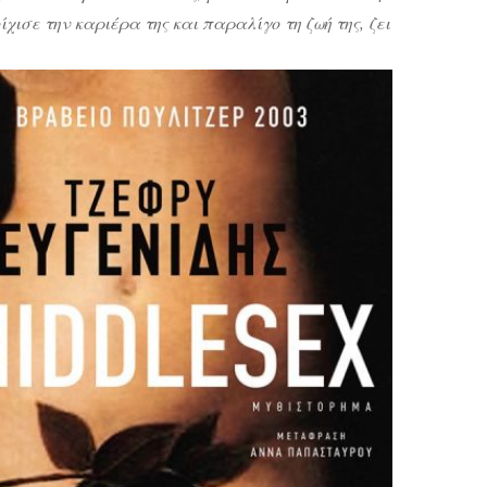
ίχισε την καριέρα της και παραλίγο τη ζωή της, ζει
τραβηγμένη στη φάρμα ενός παλιού της φίλου
ώντας να συνέλθει από τα ψυχικά και σωματικά
ύματα ώσπου ένα δωδεκάχρονο κορίτσι θα ζητήσει
θειά της για να βρει την αδερφή της που σίγουρα
έπεσε […]