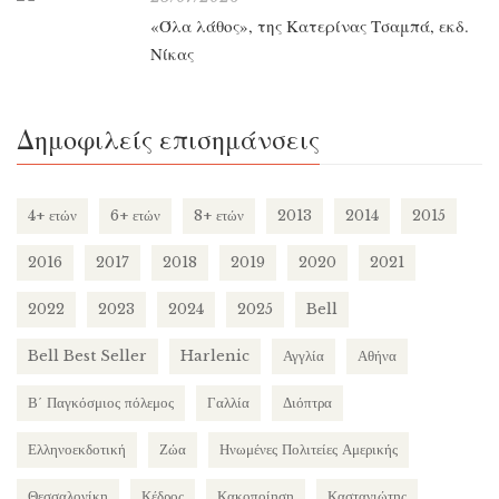
«Όλα λάθος», της Κατερίνας Τσαμπά, εκδ.
Νίκας
Δημοφιλείς επισημάνσεις
4+ ετών
6+ ετών
8+ ετών
2013
2014
2015
2016
2017
2018
2019
2020
2021
2022
2023
2024
2025
Bell
Bell Best Seller
Harlenic
Αγγλία
Αθήνα
Β΄ Παγκόσμιος πόλεμος
Γαλλία
Διόπτρα
Ελληνοεκδοτική
Ζώα
Ηνωμένες Πολιτείες Αμερικής
Θεσσαλονίκη
Κέδρος
Κακοποίηση
Καστανιώτης