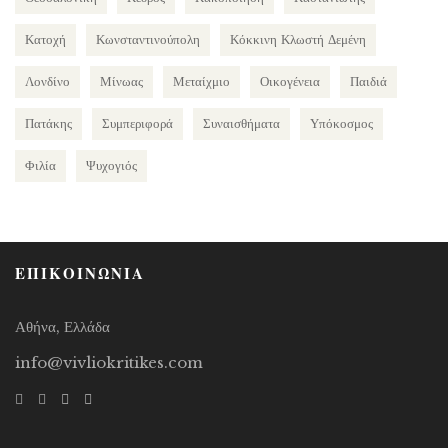
Κατοχή
Κωνσταντινούπολη
Κόκκινη Κλωστή Δεμένη
Λονδίνο
Μίνωας
Μεταίχμιο
Οικογένεια
Παιδιά
Πατάκης
Συμπεριφορά
Συναισθήματα
Υπόκοσμος
Φιλία
Ψυχογιός
ΕΠΙΚΟΙΝΩΝΙΑ
Αθήνα, Ελλάδα
info@vivliokritikes.com