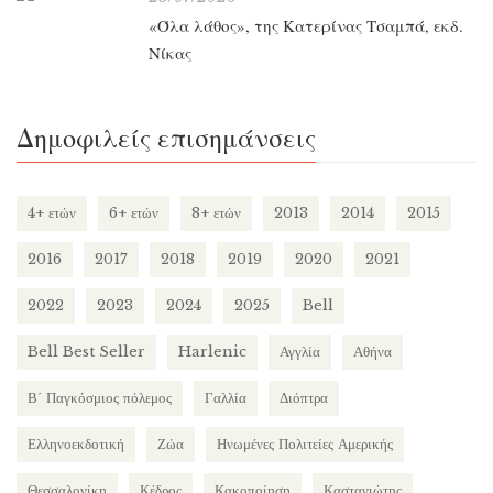
«Όλα λάθος», της Κατερίνας Τσαμπά, εκδ.
Νίκας
Δημοφιλείς επισημάνσεις
4+ ετών
6+ ετών
8+ ετών
2013
2014
2015
2016
2017
2018
2019
2020
2021
2022
2023
2024
2025
Bell
Bell Best Seller
Harlenic
Αγγλία
Αθήνα
Β΄ Παγκόσμιος πόλεμος
Γαλλία
Διόπτρα
Ελληνοεκδοτική
Ζώα
Ηνωμένες Πολιτείες Αμερικής
Θεσσαλονίκη
Κέδρος
Κακοποίηση
Καστανιώτης