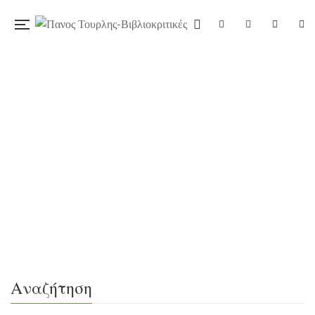
15/11/2021
«Η γιατρίνα», της Πασχαλίας
Τραυλού, εκδ. Διόπτρα
Η Σουζάνα Φαζέκας, μια γυναίκα μέση ηλικίας, φτάνει
στο χωριό Ναγκιρέβ της Αυστροουγγαρίας το 1911, με τον
άντρα της να είναι αγνοούμενος κάτω από μυστηριώδεις
συνθήκες. Η γυναίκα κάνει κάθε δυνατή προσπάθεια για
να ριζώσει στο χωριό και να ξεκινήσει τη ζωή της από την
Αναζήτηση
αρχή. Οι γνώσεις μαιευτικής, γενικής ιατρικής και…