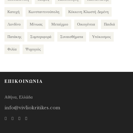
Κατοχή
Κωνσταντινούπολη
Κόκκινη Κλωστή Δεμένη
Λονδίνο
Μίνωας
Μεταίχμιο
Οικογένεια
Παιδιά
Πατάκης
Συμπεριφορά
Συναισθήματα
Υπόκοσμος
Φιλία
Ψυχογιός
ΕΠΙΚΟΙΝΩΝΙΑ
Αθήνα, Ελλάδα
info@vivliokritikes.com