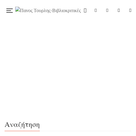
29/04/2020
«Ο δρόμος του φεγγαριού», του
Όμηρου Αβραμίδη, εκδ. Ωκεανίδα
Η σειρήνα του υπερωκεάνιου ήρθε να διακόψει τις
σκέψεις της. Το καράβι έφευγε. Ποιος αποφάσιζε,
αλήθεια, για λογαριασμό της Χρύσας όταν άφηνε
τον Αλέκο, τον άντρα που αγαπούσε, για να
μεταναστεύσει στην Αυστραλία; Ένα επεισόδιο, μια
Αναζήτηση
παρεξήγηση. Kαι ποιος αποφάσιζε όταν, δέκα χρόνια