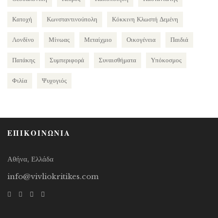
Κατοχή
Κωνσταντινούπολη
Κόκκινη Κλωστή Δεμένη
Λονδίνο
Μίνωας
Μεταίχμιο
Οικογένεια
Παιδιά
Πατάκης
Συμπεριφορά
Συναισθήματα
Υπόκοσμος
Φιλία
Ψυχογιός
ΕΠΙΚΟΙΝΩΝΙΑ
Αθήνα, Ελλάδα
info@vivliokritikes.com