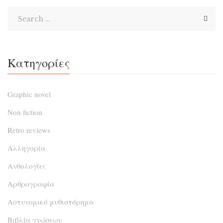
αργότερα, έπαιρνε κι εκείνος το δρόμο για την
Αυστραλία; Σίγουρα όχι ο ίδιος. Αποφάσιζε μήπως η […]
Κατηγορίες
Graphic novel
Non fiction
Retro reviews
Αλληγορία
Ανθολογίες
Αρθρογραφία
Αστυνομικό μυθιστόρημα
Βιβλία γνώσεων