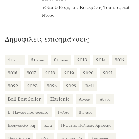
«Όλα λάθος», της Κατερίνας Τσαμπά, εκδ.
Νίκας
Δημοφιλείς επισημάνσεις
4+ ετών
6+ ετών
8+ ετών
2013
2014
2015
2016
2017
2018
2019
2020
2021
2022
2023
2024
2025
Bell
Bell Best Seller
Harlenic
Αγγλία
Αθήνα
Β΄ Παγκόσμιος πόλεμος
Γαλλία
Διόπτρα
Ελληνοεκδοτική
Ζώα
Ηνωμένες Πολιτείες Αμερικής
Θεσσαλονίκη
Κέδρος
Κακοποίηση
Καστανιώτης