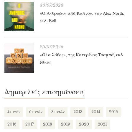
30/07/2026
«O Άνθρωπος από Καπνό», του Alex North,
εκδ. Bell
25/07/2026
«Όλα λάθος», της Κατερίνας Τσαμπά, εκδ.
Νίκας
Δημοφιλείς επισημάνσεις
4+ ετών
6+ ετών
8+ ετών
2013
2014
2015
2016
2017
2018
2019
2020
2021