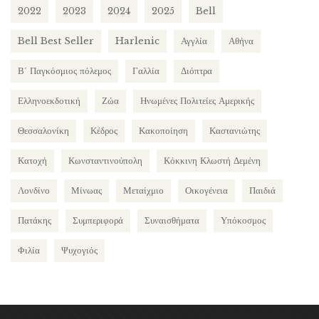
2022
2023
2024
2025
Bell
Bell Best Seller
Harlenic
Αγγλία
Αθήνα
Β΄ Παγκόσμιος πόλεμος
Γαλλία
Διόπτρα
Ελληνοεκδοτική
Ζώα
Ηνωμένες Πολιτείες Αμερικής
Θεσσαλονίκη
Κέδρος
Κακοποίηση
Καστανιώτης
Κατοχή
Κωνσταντινούπολη
Κόκκινη Κλωστή Δεμένη
Λονδίνο
Μίνωας
Μεταίχμιο
Οικογένεια
Παιδιά
Πατάκης
Συμπεριφορά
Συναισθήματα
Υπόκοσμος
Φιλία
Ψυχογιός