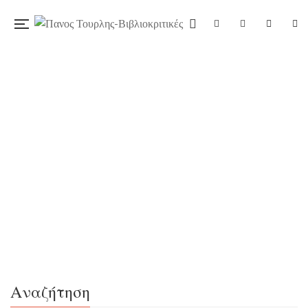
04/03/2024
«Τα χειρόγραφα της Μέλισσας», της
Μαρίας Χίου, εκδ. Έξη
Σάμος, 6ος αιώνας π. Χ. Η Μέλισσα, που βρέθηκε έκθετη
στα σκαλιά του ναού της Ήρας, καταφέρνει να το
σκάσει από τη μάγισσα που τη μεγαλώνει και ακολουθεί
τα χνάρια ενός μελίρρυτου, γοητευτικού άντρα που τη
βοηθάει να γνωρίσει καλύτερα τον εαυτό της. Τι
Αναζήτηση
περιέχουν τα χειρόγραφά της και πού βρίσκονται