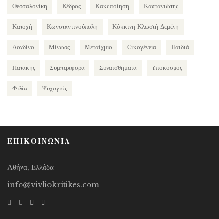
Θεσσαλονίκη
Κέδρος
Κακοποίηση
Καστανιώτης
Κατοχή
Κωνσταντινούπολη
Κόκκινη Κλωστή Δεμένη
Λονδίνο
Μίνωας
Μεταίχμιο
Οικογένεια
Παιδιά
Πατάκης
Συμπεριφορά
Συναισθήματα
Υπόκοσμος
Φιλία
Ψυχογιός
ΕΠΙΚΟΙΝΩΝΙΑ
Αθήνα, Ελλάδα
info@vivliokritikes.com