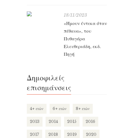
18/11/2023
«Ήμουν έντεκα όταν
πέθανα», του
Πυθαγόρα
Ελευθεριάδη, εκδ.
Πηγή
Δημοφιλείς
επισημάνσεις
4+ ετών
6+ ετών
8+ ετών
2013
2014
2015
2016
2017
2018
2019
2020