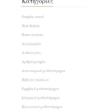
Κατηγορίες
Βέρδη, 
φορά μ
Graphic novel
μέρος
Non fiction
ανακαλ
μας ταξ
Retro reviews
ενδιαφ
Αλληγορία
Ανθολογίες
Αρθρογραφία
Αστυνομικό μυθιστόρημα
Βιβλία γνώσεων
Εφηβικό μυθιστόρημα
Ιστορικό μυθιστόρημα
Κοινωνικό μυθιστόρημα