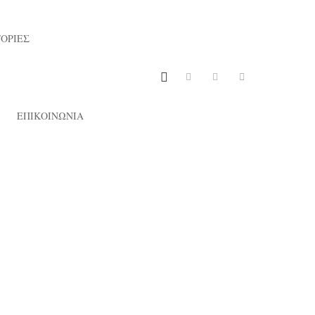
ΟΡΙΕΣ
ΕΠΙΚΟΙΝΩΝΙΑ
21/07/2021
ορίες της θάλασσας», της Καρίνας
Βέρδη (επιμ.), εκδ. Κύμα
να Βέρδη, σε συνεργασία με τον Γιώργο Δάγλα,