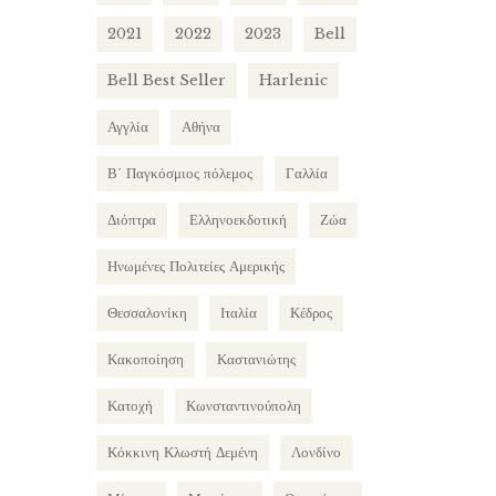
2021
2022
2023
Bell
Bell Best Seller
Harlenic
Αγγλία
Αθήνα
Β΄ Παγκόσμιος πόλεμος
Γαλλία
Διόπτρα
Ελληνοεκδοτική
Ζώα
Ηνωμένες Πολιτείες Αμερικής
Θεσσαλονίκη
Ιταλία
Κέδρος
Κακοποίηση
Καστανιώτης
Κατοχή
Κωνσταντινούπολη
Κόκκινη Κλωστή Δεμένη
Λονδίνο