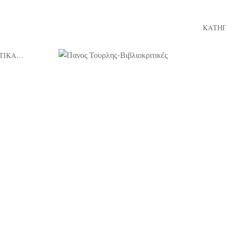
ΚΑΤΗΓ
ΤΙΚΑ…
28/07/2021
τορίες της πόλης», της Καρίνας
«Ιστ
Βέρδη (επιμ.), εκδ. Κύμα
νια μετά τις «Ιστορίες της θάλασσας», η Καρίνα
Η Καρί