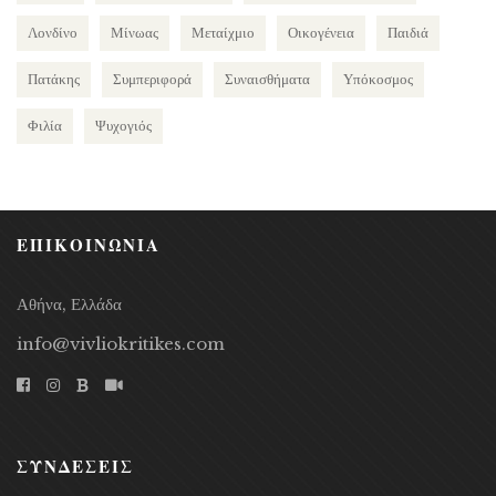
Λονδίνο
Μίνωας
Μεταίχμιο
Οικογένεια
Παιδιά
Πατάκης
Συμπεριφορά
Συναισθήματα
Υπόκοσμος
Φιλία
Ψυχογιός
ΕΠΙΚΟΙΝΩΝΙΑ
Αθήνα, Ελλάδα
info@vivliokritikes.com
ΣΥΝΔΕΣΕΙΣ