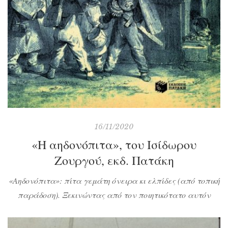
16/11/2020
«Η αηδονόπιτα», του Ισίδωρου
Ζουργού, εκδ. Πατάκη
«Αηδονόπιτα»: πίτα γεμάτη όνειρα κι ελπίδες (από τοπική
παράδοση). Ξεκινώντας από τον ποιητικότατο αυτόν
τίτλο αφηνόμαστε να παρακολουθήσουμε τις τραγικές
εξελίξεις της Επανάστασης του 1821 μέσα από τα μάτια