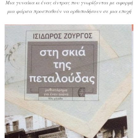
Μια γυναίκα κι ένας άντρας που γνωρίζονται με αφορμή
μια φάρσα προσπαθούν να ορθοποδήσουν σε μια εποχή
και σε μια χώρα που αλλάζει. Παρεξηγήσεις και μυστικά,
ανατροπές και εμπόδια ατσαλώνουν τον έρωτά τους και
παλεύουν με τις κοινωνικές και οικονομικές αλλαγές που
θα επιφέρουν οι Βαλκανικοί πόλεμοι. Εκείνη στην
τουρκοκρατούμενη Θεσσαλονίκη, εκείνος στην Αθήνα. Δύο
[…]