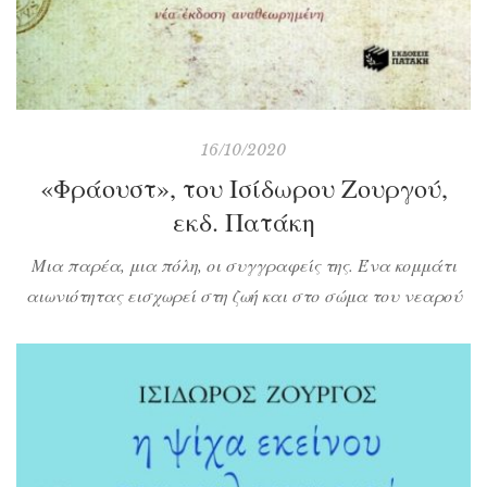
16/10/2020
«Φράουστ», του Ισίδωρου Ζουργού,
εκδ. Πατάκη
Μια παρέα, μια πόλη, οι συγγραφείς της. Ένα κομμάτι
αιωνιότητας εισχωρεί στη ζωή και στο σώμα του νεαρού
συγγραφέα. Ο ανυπέρβλητος Φάουστ, το σύμβολο της
ευρωπαϊκής ψυχής, μετενσαρκώνεται και η αυλαία του
θρύλου του ανοίγει ξανά, αυτή τη φορά στις συνοικίες
των μεγαλουπόλεων και στα νησιά της Ελλάδας. Ο
νεαρός συγγραφέας-Φάουστ θα πάρει τον δρόμο […]