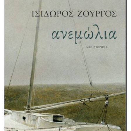
ενός φιλέλληνα Αμερικάνου, του Θάκερεϊ Λίντον, που
ξεκινάει από τη Βοστόνη, αφήνοντας πίσω του έναν
ανεκπλήρωτο έρωτα, για να έρθει να πολεμήσει στην
Ελλάδα, στο πλάι […]