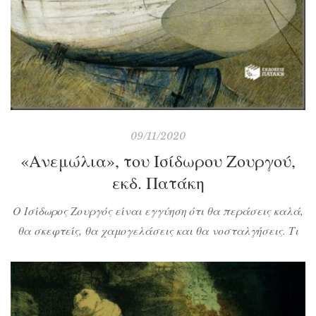
09/11/2020
«Ανεμώλια», του Ισίδωρου Ζουργού,
εκδ. Πατάκη
Ο Ισίδωρος Ζουργός είναι εγγύηση ότι θα περάσεις καλά,
θα σκεφτείς, θα χαμογελάσεις και θα νοσταλγήσεις. Τι
γίνεται όμως όταν αποφασίζει να γράψει μια μορφή
Οδύσσειας; Ποιος κερδίζει στην πάλη του ανθρώπου με τη
μοίρα; Μα φυσικά ο αναγνώστης!