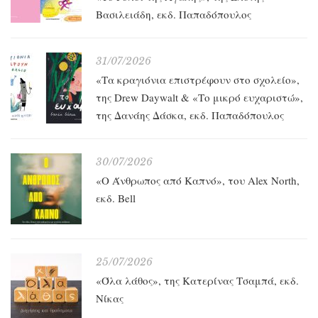
Βασιλειάδη, εκδ. Παπαδόπουλος
31/07/2026
«Τα κραγιόνια επιστρέφουν στο σχολείο»,
της Drew Daywalt & «Το μικρό ευχαριστώ»,
της Δανάης Δάσκα, εκδ. Παπαδόπουλος
30/07/2026
«O Άνθρωπος από Καπνό», του Alex North,
εκδ. Bell
25/07/2026
«Όλα λάθος», της Κατερίνας Τσαμπά, εκδ.
Νίκας