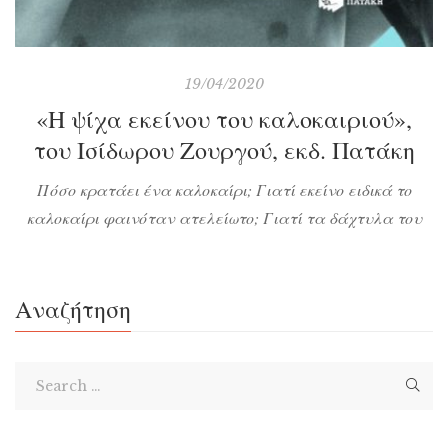
19/04/2020
«Η ψίχα εκείνου του καλοκαιριού»,
του Ισίδωρου Ζουργού, εκδ. Πατάκη
Πόσο κρατάει ένα καλοκαίρι; Γιατί εκείνο ειδικά το
καλοκαίρι φαινόταν ατελείωτο; Γιατί τα δάχτυλα του
εντεκάχρονου Νικόλα πίεζαν την ψίχα και την έκαναν
ζυμάρι; Ίσως γιατί ένας πόλεμος φυσούσε από μακριά
και έσερνε μαζί του κι έναν άλλο φόβο, αυτόν της
Αναζήτηση
ενηλικίωσης. Όλα αυτά μέσα σε παρέες όμοιες
συμμορίες, με αρχηγούς επικούς, που τρεχοβολούσαν στα
[…]