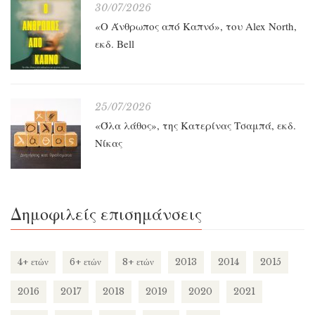
30/07/2026
«O Άνθρωπος από Καπνό», του Alex North,
εκδ. Bell
25/07/2026
«Όλα λάθος», της Κατερίνας Τσαμπά, εκδ.
Νίκας
Δημοφιλείς επισημάνσεις
4+ ετών
6+ ετών
8+ ετών
2013
2014
2015
2016
2017
2018
2019
2020
2021