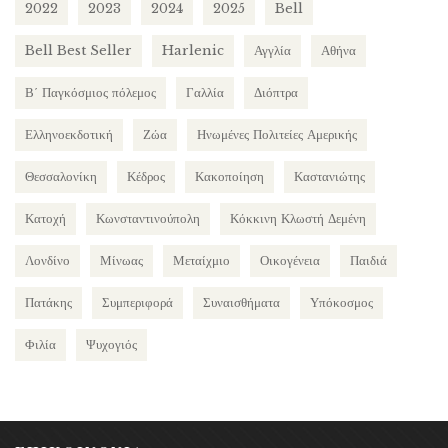
2022
2023
2024
2025
Bell
Bell Best Seller
Harlenic
Αγγλία
Αθήνα
Β΄ Παγκόσμιος πόλεμος
Γαλλία
Διόπτρα
Ελληνοεκδοτική
Ζώα
Ηνωμένες Πολιτείες Αμερικής
Θεσσαλονίκη
Κέδρος
Κακοποίηση
Καστανιώτης
Κατοχή
Κωνσταντινούπολη
Κόκκινη Κλωστή Δεμένη
Λονδίνο
Μίνωας
Μεταίχμιο
Οικογένεια
Παιδιά
Πατάκης
Συμπεριφορά
Συναισθήματα
Υπόκοσμος
Φιλία
Ψυχογιός