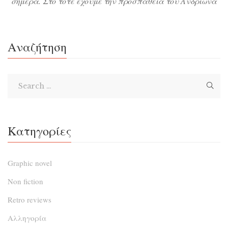
σήμερα. Στο τότε έχουμε την προσπάθεια του Ανδρίωνα
να εκκενώσει την πόλη της Στρογγύλης πριν εκραγεί το
ηφαίστειο και θρηνήσουν κι άλλους νεκρούς και στο
σήμερα έχουμε την ανακάλυψη μιας αρχαιολογικής
Αναζήτηση
επιγραφής που τεκμηριώνει την άποψη ότι η χαμένη
Ατλαντίδα είναι η Σαντορίνη!
Κατηγορίες
Graphic novel
Non fiction
Retro reviews
Αλληγορία