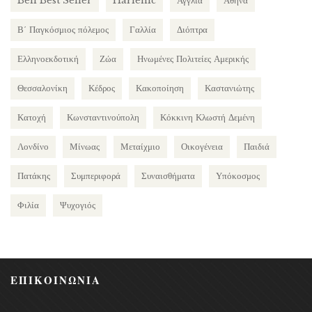
Bell Best Seller
Harlenic
Αγγλία
Αθήνα
Β΄ Παγκόσμιος πόλεμος
Γαλλία
Διόπτρα
Ελληνοεκδοτική
Ζώα
Ηνωμένες Πολιτείες Αμερικής
Θεσσαλονίκη
Κέδρος
Κακοποίηση
Καστανιώτης
Κατοχή
Κωνσταντινούπολη
Κόκκινη Κλωστή Δεμένη
Λονδίνο
Μίνωας
Μεταίχμιο
Οικογένεια
Παιδιά
Πατάκης
Συμπεριφορά
Συναισθήματα
Υπόκοσμος
Φιλία
Ψυχογιός
ΕΠΙΚΟΙΝΩΝΙΑ