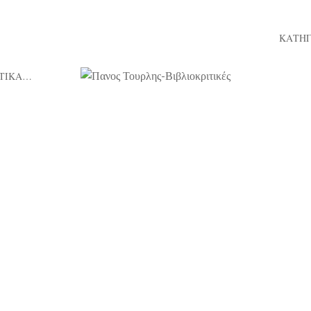
ΚΑΤΗΓ
ΤΙΚΑ…
27/05/2020
ρίες της Γιαγιάς Ιτιάς», εκδ. Πηγή
ς νύχτες του χειμώνα, που τριζοβόλαγε το τζάκι κι
έξω λυσσομανούσε ο αέρας, οι άνθρωποι