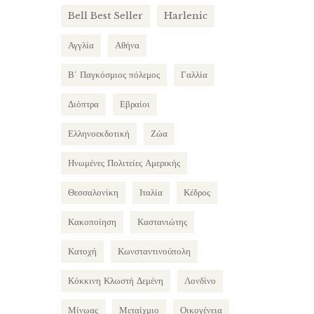
Bell Best Seller
Harlenic
Αγγλία
Αθήνα
Β΄ Παγκόσμιος πόλεμος
Γαλλία
Διόπτρα
Εβραίοι
Ελληνοεκδοτική
Ζώα
Ηνωμένες Πολιτείες Αμερικής
Θεσσαλονίκη
Ιταλία
Κέδρος
Κακοποίηση
Καστανιώτης
Κατοχή
Κωνσταντινούπολη
Κόκκινη Κλωστή Δεμένη
Λονδίνο
Μίνωας
Μεταίχμιο
Οικογένεια