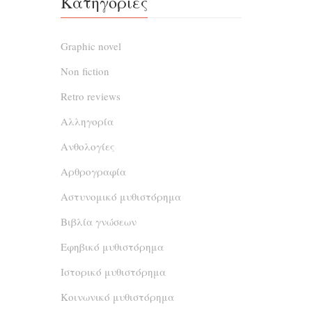
Κατηγορίες
συγκε
κ
Graphic novel
ανασφάλ
οκλαδόν
Non fiction
ένα πα
Retro reviews
δ
Αλληγορία
Ανθολογίες
Αρθρογραφία
Αστυνομικό μυθιστόρημα
Βιβλία γνώσεων
Εφηβικό μυθιστόρημα
Ιστορικό μυθιστόρημα
Κοινωνικό μυθιστόρημα