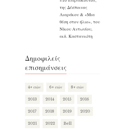
«Το σπιρτόκουτο»,
της Δέσποινας
Λιαράκου & «Μια
θέση στον ήλιο», του
Νίκου Αντωνίου,
εκδ. Καστανιώτη
Δημοφιλείς
επισημάνσεις
4+ ετών
6+ ετών
8+ ετών
2013
2014
2015
2016
2017
2018
2019
2020
2021
2022
Bell