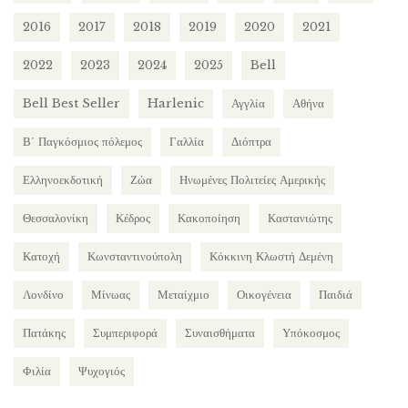
2016
2017
2018
2019
2020
2021
2022
2023
2024
2025
Bell
Bell Best Seller
Harlenic
Αγγλία
Αθήνα
Β΄ Παγκόσμιος πόλεμος
Γαλλία
Διόπτρα
Ελληνοεκδοτική
Ζώα
Ηνωμένες Πολιτείες Αμερικής
Θεσσαλονίκη
Κέδρος
Κακοποίηση
Καστανιώτης
Κατοχή
Κωνσταντινούπολη
Κόκκινη Κλωστή Δεμένη
Λονδίνο
Μίνωας
Μεταίχμιο
Οικογένεια
Παιδιά
Πατάκης
Συμπεριφορά
Συναισθήματα
Υπόκοσμος
Φιλία
Ψυχογιός