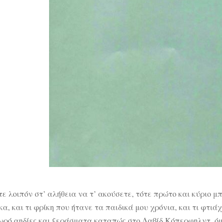
ε λοιπόν στ’ αλήθεια να τ’ ακούσετε, τότε πρώτο και κύριο μ
α, και τι φρίκη που ήτανε τα παιδικά μου χρόνια, και τι φτιάχ
σωρό αηδίες και ξεράσματα καταπώς στο Δαβίδ Κόπερφηλντ, όμω