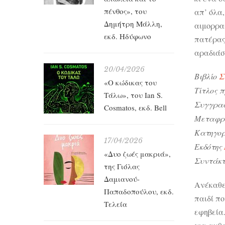
πένθος», του
απ’ όλα,
Δημήτρη Μάλλη,
αιμορραγ
εκδ. Ηδύφωνο
πατέρας 
αραδιάσ
20/04/2026
Βιβλίο
Σ
«Ο κώδικας του
Τίτλος 
Τάλω», του Ian S.
Συγγρα
Cosmatos, εκδ. Bell
Μεταφρ
Κατηγο
17/04/2026
Εκδότης
«Δυο ζωές μακριά»,
Συντάκτ
της Γιόλας
Δαμιανού-
Ανέκαθε
Παπαδοπούλου, εκδ.
παιδί πο
Τελεία
εφηβεία.