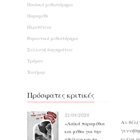
Παιδικό μυθιστόρημα
Παραμύθι
Περιπέτεια
Ρομαντικό μυθιστόρημα
Συλλογή διηγημάτων
Τρόμου
Χιούμορ
Πρόσφατες κριτικές
21/04/2026
Αν θέλετ
«Λαϊκά παραμύθια
γεννήθηκ
και μύθοι για την
κι ένα 
απώλεια και το