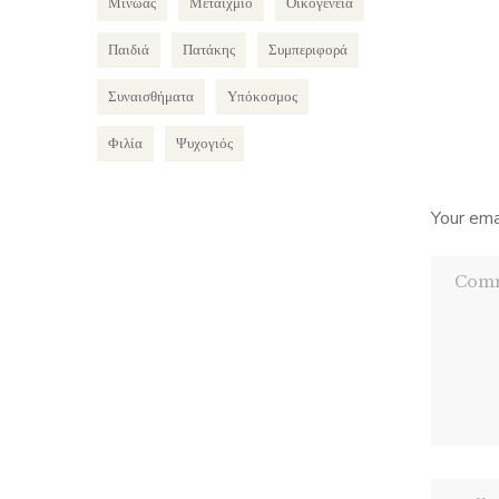
Μίνωας
Μεταίχμιο
Οικογένεια
Παιδιά
Πατάκης
Συμπεριφορά
Συναισθήματα
Υπόκοσμος
Φιλία
Ψυχογιός
Your ema