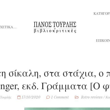
ΚΑΤΗΓΟΡ
ΣΧΕΤΙΚΑ…
ΕΠΙΚΟΙ
η σίκαλη, στα στάχια, ο π
inger, εκδ. Γράμματα [Ο 
Τουρλής
17/10/2020
1 Comment
Retro reviews
/
Κο