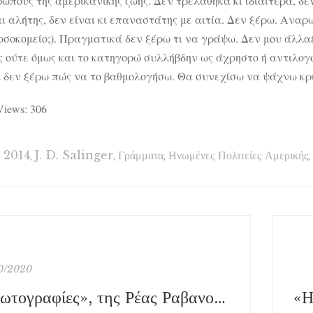
ώπους της αμερικανικής ζωής. Δεν τρελάθηκα κι ιδιαίτερα, δ
ι αλήτης, δεν είναι κι επαναστάτης με αιτία. Δεν ξέρω. Αναρ
οσοκομείο;). Πραγματικά δεν ξέρω τι να γράψω. Δεν μου άλλ
ς ούτε όμως και το κατηγορώ συλλήβδην ως άχρηστο ή αντιλογο
ι δεν ξέρω πώς να το βαθμολογήσω. Θα συνεχίσω να ψάχνω κριτ
Views:
306
2014
,
J. D. Salinger
,
Γράμματα
,
Ηνωμένες Πολιτείες Αμερικής
,
10/2020
«Φωτογραφίες», της Ρέας Ραβανού, εκδ. Ωκεανίδα