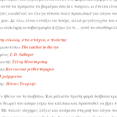
 αυτά τα πράματα τα βαριέμαι όσο δεν παίρνει, κι έπειτα είνα
ίες ο καθένας αν έλεγα τίποτα πολύ προσωπικό για λόγου τους
μου. Δε λέω, είναι εντάξει να πούμε, αλλά μυγιάγγιχτοι του 
ω ολόκληρη αυτοβιογραφία ή ξέρω γώ τι… (από το οπισθόφυλλ
τη σίκαλη, στα στάχια, ο πιάστης
πρωτοτύπου
The catcher in the rye
φέας
J. D. Salinger
αστής
Τζένη Μαστοράκη
ρία
Κοινωνικό μυθιστόρημα
Γράμματα
ης:
Πάνος Τουρλής
ν ήθελα να το διαβάσω. Και μάλιστα πρώτη φορά διάβασα κριτ
υ θεωρεί τον κόσμο γύρω του κάλπικο και προσπαθεί να βρει τ
 Με πολλές άσχημες λέξεις και ανάμεσα στη ροή του λόγου πολ