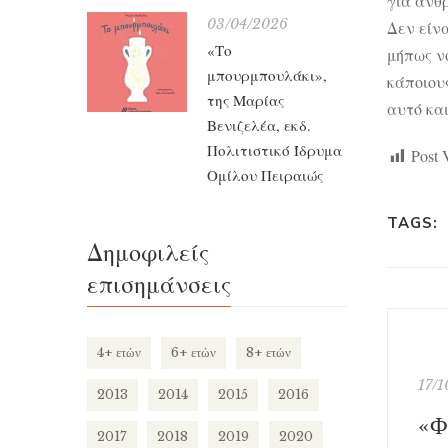
για ανθρ
03/04/2026
Δεν είνα
«Το
μήπως ν
μπουρμπουλάκι»,
κάποιου
της Μαρίας
αυτό κα
Βενιζελέα, εκδ.
Πολιτιστικό Ίδρυμα
Post 
Ομίλου Πειραιώς
TAGS:
Δημοφιλείς
επισημάνσεις
4+ ετών
6+ ετών
8+ ετών
17/
2013
2014
2015
2016
2017
2018
2019
2020