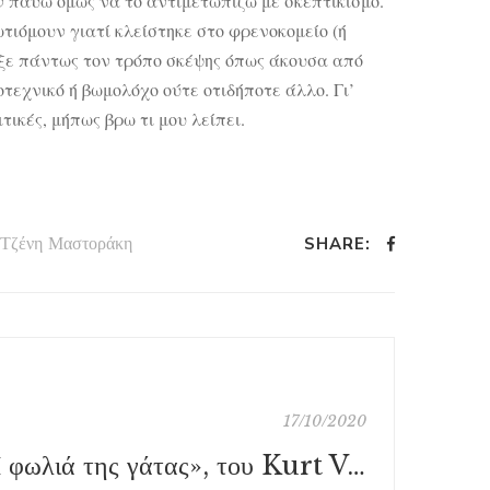
εν παύω όμως να το αντιμετωπίζω με σκεπτικισμό.
ωτιόμουν γιατί κλείστηκε στο φρενοκομείο (ή
αξε πάντως τον τρόπο σκέψης όπως άκουσα από
τεχνικό ή βωμολόχο ούτε οτιδήποτε άλλο. Γι’
ικές, μήπως βρω τι μου λείπει.
Τζένη Μαστοράκη
SHARE:
17/10/2020
«Η φωλιά της γάτας», του Kurt Vonnegut, εκδ. Κέδρος