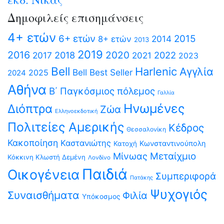
Δημοφιλείς επισημάνσεις
4+ ετών
6+ ετών
2015
2014
8+ ετών
2013
2019
2016
2020
2018
2022
2017
2021
2023
Bell
Harlenic
Αγγλία
Bell Best Seller
2025
2024
Αθήνα
Β΄ Παγκόσμιος πόλεμος
Γαλλία
Ηνωμένες
Διόπτρα
Ζώα
Ελληνοεκδοτική
Πολιτείες Αμερικής
Κέδρος
Θεσσαλονίκη
Κακοποίηση
Καστανιώτης
Κωνσταντινούπολη
Κατοχή
Μίνωας
Μεταίχμιο
Κόκκινη Κλωστή Δεμένη
Λονδίνο
Παιδιά
Οικογένεια
Συμπεριφορά
Πατάκης
Ψυχογιός
Συναισθήματα
Φιλία
Υπόκοσμος